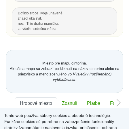
Dotĺklo srdce Tvoje unavené,
zhasol oka svit,
nech Ti je drahá mamička,
za všetko srdečná vďaka.
Za všetku lásku a starostlivosť Tvoju,
čo s vďakou dnes Ti môžem dať...
Hrsť krásnych kvetov na pozdrav
a potom už len spomínať.
Miesto pre mapu cintorína.
Aktuálna mapa sa zobrazí po kliknutí na názov cintorína alebo na
priezvisko a meno zosnulého vo
Výsledky (rozšíreného)
Hore
vyhľadávania
.
POSLEDNÝ POZDRAV, ODKAZ
Nech je vôľa Tvoja nám všetkým,
Hrobové miesto
Zosnulí
Platba
Foto
ako vtákom je a hmyzu,
pokornej byline aj spievajúcej vode.
Tento web používa súbory cookies a obdobné technológie.
S. K. Neumann
Sektor:
-
Rad:
-
Číslo:
-
Funkčné cookies sú potrebné na zabezpečenie funkcionality
stránky (zapamätanie nastavenia jazyka, prihlásenie, ochrana