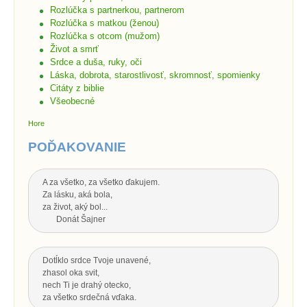
Rozlúčka s partnerkou, partnerom
Rozlúčka s matkou (ženou)
Rozlúčka s otcom (mužom)
Život a smrť
Srdce a duša, ruky, oči
Láska, dobrota, starostlivosť, skromnosť, spomienky
Citáty z biblie
Všeobecné
Hore
POĎAKOVANIE
A za všetko, za všetko ďakujem.
Za lásku, aká bola,
za život, aký bol...
Donát Šajner
Dotĺklo srdce Tvoje unavené,
zhasol oka svit,
nech Ti je drahý otecko,
za všetko srdečná vďaka.