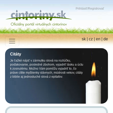
Prihlásiť
/
Registrovať
sk
|
cz
|
en
|
de
Citáty
Je ťažké nájsť v zármutku slová na rozlúčku,
poďakovanie, posledné zbohom, vyjadriť lásku a úctu
k zosnulému. Možno Vám pomôžu vyjadriť to, čo
práve cítite myšlienky slávnych, múdrosti vekov, citáty
z biblie aj jednoduché slová z epitafov.