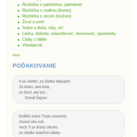
Rozlúčka s partnerkou, partnerom
Rozlúčka s matkou (ženou)
Rozlúčka s otcom (mužom)
Život a smrť
Srdce a duša, ruky, oči
Láska, dobrota, starostlivosť, skromnosť, spomienky
Citáty z biblie
Všeobecné
Hore
POĎAKOVANIE
A za všetko, za všetko ďakujem.
Za lásku, aká bola,
za život, aký bol...
Donát Šajner
Dotĺklo srdce Tvoje unavené,
zhasol oka svit,
nech Ti je drahý otecko,
za všetko srdečná vďaka.