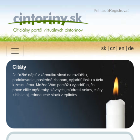
Prihlásiť
/
Registrovať
sk
|
cz
|
en
|
de
Citáty
Je ťažké nájsť v zármutku slová na rozlúčku,
poďakovanie, posledné zbohom, vyjadriť lásku a úctu
k zosnulému. Možno Vám pomôžu vyjadriť to, čo
práve cítite myšlienky slávnych, múdrosti vekov, citáty
z biblie aj jednoduché slová z epitafov.