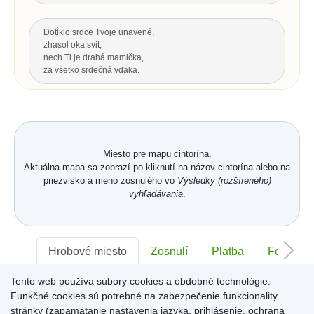
Dotĺklo srdce Tvoje unavené,
zhasol oka svit,
nech Ti je drahá mamička,
za všetko srdečná vďaka.
Za všetku lásku a starostlivosť Tvoju,
čo s vďakou dnes Ti môžem dať...
Hrsť krásnych kvetov na pozdrav
a potom už len spomínať.
Miesto pre mapu cintorína.
Aktuálna mapa sa zobrazí po kliknutí na názov cintorína alebo na
priezvisko a meno zosnulého vo
Výsledky (rozšíreného)
Hore
vyhľadávania
.
POSLEDNÝ POZDRAV, ODKAZ
Nech je vôľa Tvoja nám všetkým,
Hrobové miesto
Zosnulí
Platba
Foto
ako vtákom je a hmyzu,
pokornej byline aj spievajúcej vode.
Tento web používa súbory cookies a obdobné technológie.
S. K. Neumann
Sektor:
-
Rad:
-
Číslo:
-
Funkčné cookies sú potrebné na zabezpečenie funkcionality
stránky (zapamätanie nastavenia jazyka, prihlásenie, ochrana