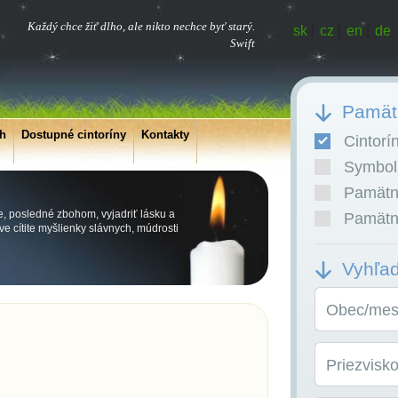
Každý chce žiť dlho, ale nikto nechce byť starý.
sk
|
cz
|
en
|
de
Swift
Pamätn
ch
Dostupné cintoríny
Kontakty
Cintorí
Symboli
Pamätní
e, posledné zbohom, vyjadriť lásku a
Pamätní
e cítite myšlienky slávnych, múdrosti
Vyhľa
Obec/mest
Priezvisk