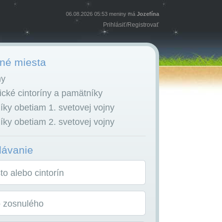
06.08.2026 05:53 meniny má
Jozefína
Prihlásiť
/
Registrovať
é miesta
ny
cké cintoríny a pamätníky
ky obetiam 1. svetovej vojny
ky obetiam 2. svetovej vojny
dávanie
o alebo cintorín
o zosnulého