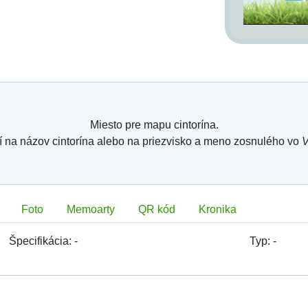
Miesto pre mapu cintorína.
í na názov cintorína alebo na priezvisko a meno zosnulého vo
V
Foto
Memoarty
QR kód
Kronika
Špecifikácia:
-
Typ:
-