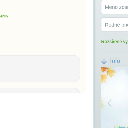
Meno zos
ienky
Rodné pri
Rozšírené vy
Info
Previou