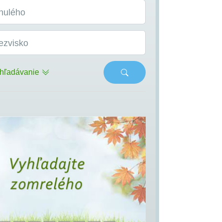
nulého
ezvisko
hľadávanie
s
Next