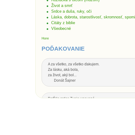
Život a smrť
Srdce a duša, ruky, oči
Láska, dobrota, starostlivosť, skromnosť, spom
Citáty z biblie
Všeobecné
Hore
POĎAKOVANIE
A za všetko, za všetko ďakujem.
Za lásku, aká bola,
za život, aký bol...
Donát Šajner
Dotĺklo srdce Tvoje unavené,
zhasol oka svit,
nech Ti je drahý otecko,
za všetko srdečná vďaka.
Dotĺklo srdce Tvoje unavené,