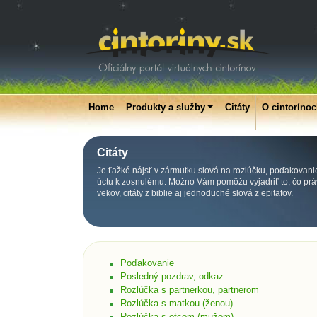
Home
Produkty a služby
Citáty
O cintoríno
Citáty
Je ťažké nájsť v zármutku slová na rozlúčku, poďakovani
úctu k zosnulému. Možno Vám pomôžu vyjadriť to, čo práv
vekov, citáty z biblie aj jednoduché slová z epitafov.
Poďakovanie
Posledný pozdrav, odkaz
Rozlúčka s partnerkou, partnerom
Rozlúčka s matkou (ženou)
Rozlúčka s otcom (mužom)