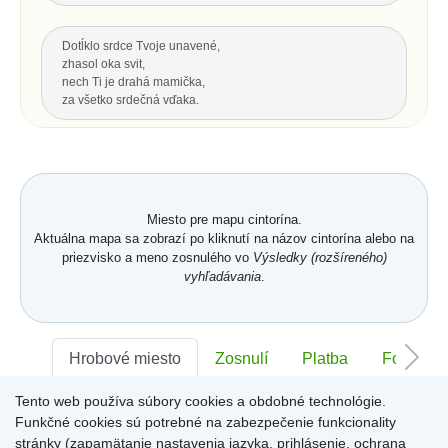
Dotĺklo srdce Tvoje unavené,
zhasol oka svit,
nech Ti je drahá mamička,
za všetko srdečná vďaka.
Za všetku lásku a starostlivosť Tvoju,
čo s vďakou dnes Ti môžem dať...
Hrsť krásnych kvetov na pozdrav
a potom už len spomínať.
Miesto pre mapu cintorína.
Aktuálna mapa sa zobrazí po kliknutí na názov cintorína alebo na
priezvisko a meno zosnulého vo
Výsledky (rozšíreného)
Hore
vyhľadávania
.
POSLEDNÝ POZDRAV, ODKAZ
Nech je vôľa Tvoja nám všetkým,
Hrobové miesto
Zosnulí
Platba
Foto
ako vtákom je a hmyzu,
pokornej byline aj spievajúcej vode.
Tento web používa súbory cookies a obdobné technológie.
S. K. Neumann
Sektor:
-
Rad:
-
Číslo:
-
Funkčné cookies sú potrebné na zabezpečenie funkcionality
stránky (zapamätanie nastavenia jazyka, prihlásenie, ochrana