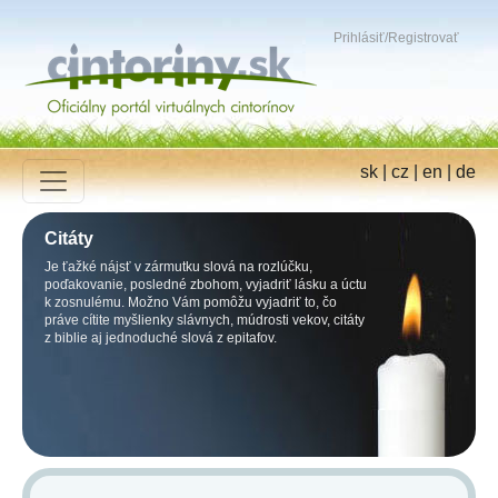
Prihlásiť
/
Registrovať
sk
|
cz
|
en
|
de
Citáty
Je ťažké nájsť v zármutku slová na rozlúčku,
poďakovanie, posledné zbohom, vyjadriť lásku a úctu
k zosnulému. Možno Vám pomôžu vyjadriť to, čo
práve cítite myšlienky slávnych, múdrosti vekov, citáty
z biblie aj jednoduché slová z epitafov.