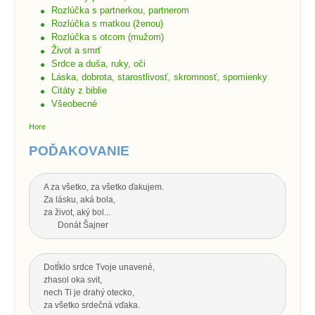
Rozlúčka s partnerkou, partnerom
Rozlúčka s matkou (ženou)
Rozlúčka s otcom (mužom)
Život a smrť
Srdce a duša, ruky, oči
Láska, dobrota, starostlivosť, skromnosť, spomienky
Citáty z biblie
Všeobecné
Hore
POĎAKOVANIE
A za všetko, za všetko ďakujem.
Za lásku, aká bola,
za život, aký bol...
Donát Šajner
Dotĺklo srdce Tvoje unavené,
zhasol oka svit,
nech Ti je drahý otecko,
za všetko srdečná vďaka.