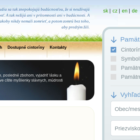
udia sa tak znepokojujú budúcnosťou, že si neužívajú
sk
|
cz
|
en
|
de
sť. A tak nežijú ani v prítomnosti ani v budúcnosti. A
, akoby nikdy nemali zomrieť, a potom zomrú bez toho,
aby predtým žili.
Pamätn
ch
Dostupné cintoríny
Kontakty
Cintorí
Symboli
Pamätní
e, posledné zbohom, vyjadriť lásku a
Pamätní
e cítite myšlienky slávnych, múdrosti
Vyhľa
Obec/mest
Priezvisk