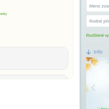
Meno zos
ienky
Rodné pri
Rozšírené vy
Info
Previou