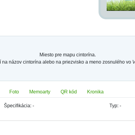
Miesto pre mapu cintorína.
í na názov cintorína alebo na priezvisko a meno zosnulého vo
V
Foto
Memoarty
QR kód
Kronika
Špecifikácia:
-
Typ:
-