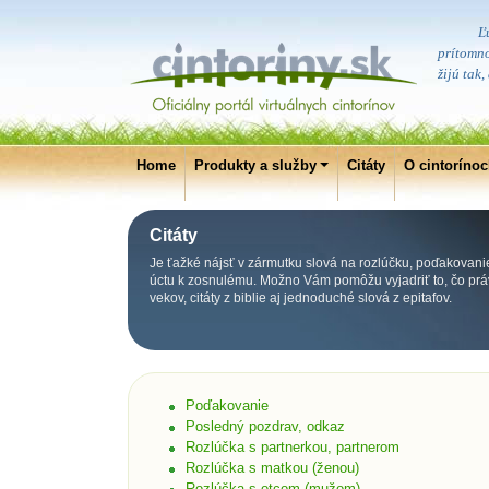
Ľ
prítomno
žijú tak
Home
Produkty a služby
Citáty
O cintoríno
Citáty
Je ťažké nájsť v zármutku slová na rozlúčku, poďakovani
úctu k zosnulému. Možno Vám pomôžu vyjadriť to, čo práv
vekov, citáty z biblie aj jednoduché slová z epitafov.
Poďakovanie
Posledný pozdrav, odkaz
Rozlúčka s partnerkou, partnerom
Rozlúčka s matkou (ženou)
Rozlúčka s otcom (mužom)