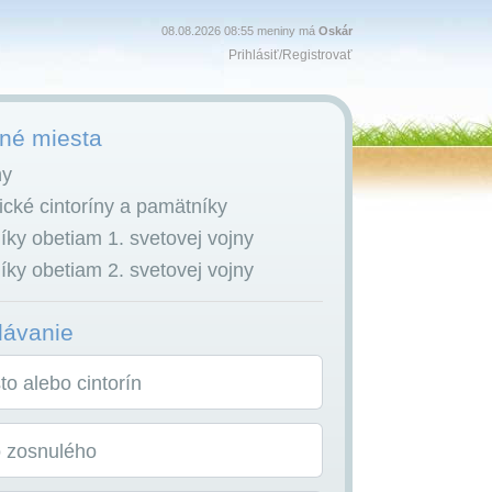
08.08.2026 08:55 meniny má
Oskár
Prihlásiť
/
Registrovať
é miesta
ny
cké cintoríny a pamätníky
ky obetiam 1. svetovej vojny
ky obetiam 2. svetovej vojny
dávanie
o alebo cintorín
o zosnulého