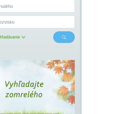
nulého
ezvisko
hľadávanie
s
Next