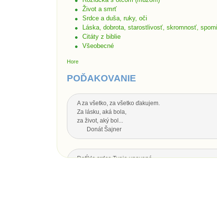
Život a smrť
Srdce a duša, ruky, oči
Láska, dobrota, starostlivosť, skromnosť, spom
Citáty z biblie
Všeobecné
Hore
POĎAKOVANIE
A za všetko, za všetko ďakujem.
Za lásku, aká bola,
za život, aký bol...
Donát Šajner
Dotĺklo srdce Tvoje unavené,
zhasol oka svit,
nech Ti je drahý otecko,
za všetko srdečná vďaka.
Dotĺklo srdce Tvoje unavené,