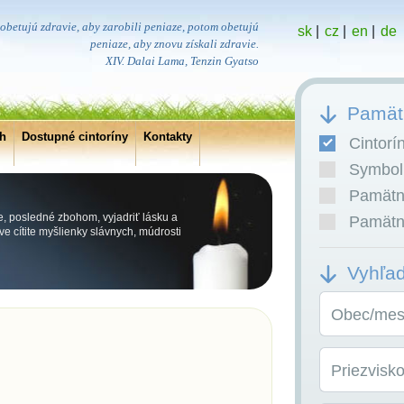
obetujú zdravie, aby zarobili peniaze, potom obetujú
sk
|
cz
|
en
|
de
peniaze, aby znovu získali zdravie.
XIV. Dalai Lama, Tenzin Gyatso
Pamätn
ch
Dostupné cintoríny
Kontakty
Cintorí
Symboli
Pamätní
e, posledné zbohom, vyjadriť lásku a
Pamätní
e cítite myšlienky slávnych, múdrosti
Vyhľa
Obec/mest
Priezvisk