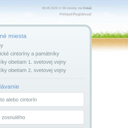
08.08.2026 17:46 meniny má
Oskár
Prihlásiť
/
Registrovať
é miesta
ny
cké cintoríny a pamätníky
ky obetiam 1. svetovej vojny
ky obetiam 2. svetovej vojny
dávanie
o alebo cintorín
o zosnulého