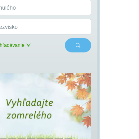
nulého
ezvisko
hľadávanie
s
Next