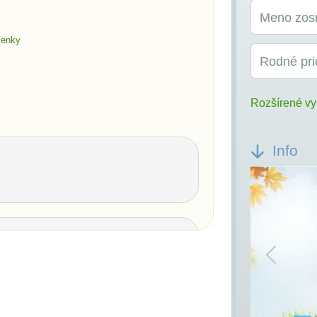
Meno zos
ienky
Rodné pri
Rozšírené vy
Info
Previou