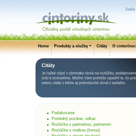
Ľudia 
Home
Produkty a služby
Citáty
O cintoríno
Citáty
Je ťažké nájsť v zármutku slová na rozlúčku, poďakovani
úctu k zosnulému. Možno Vám pomôžu vyjadriť to, čo práv
vekov, citáty z biblie aj jednoduché slová z epitafov.
Poďakovanie
Posledný pozdrav, odkaz
Rozlúčka s partnerkou, partnerom
Rozlúčka s matkou (ženou)
Rozlúčka s otcom (mužom)