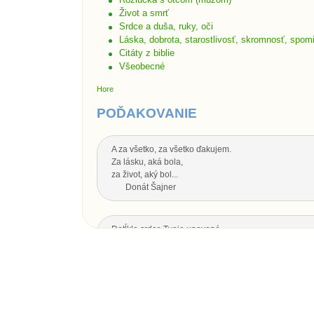
Život a smrť
Srdce a duša, ruky, oči
Láska, dobrota, starostlivosť, skromnosť, spom
Citáty z biblie
Všeobecné
Hore
POĎAKOVANIE
A za všetko, za všetko ďakujem.
Za lásku, aká bola,
za život, aký bol...
Donát Šajner
Dotĺklo srdce Tvoje unavené,
zhasol oka svit,
nech Ti je drahý otecko,
za všetko srdečná vďaka.
Dotĺklo srdce Tvoje unavené,