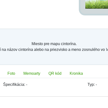
Miesto pre mapu cintorína.
í na názov cintorína alebo na priezvisko a meno zosnulého vo
V
Foto
Memoarty
QR kód
Kronika
Špecifikácia:
-
Typ:
-