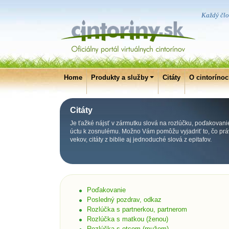
Každý člo
Home
Produkty a služby
Citáty
O cintoríno
Citáty
Je ťažké nájsť v zármutku slová na rozlúčku, poďakovani
úctu k zosnulému. Možno Vám pomôžu vyjadriť to, čo práv
vekov, citáty z biblie aj jednoduché slová z epitafov.
Poďakovanie
Posledný pozdrav, odkaz
Rozlúčka s partnerkou, partnerom
Rozlúčka s matkou (ženou)
Rozlúčka s otcom (mužom)