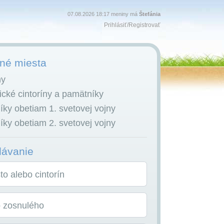
07.08.2026 18:17 meniny má
Štefánia
Prihlásiť
/
Registrovať
é miesta
ny
cké cintoríny a pamätníky
ky obetiam 1. svetovej vojny
ky obetiam 2. svetovej vojny
dávanie
o alebo cintorín
o zosnulého