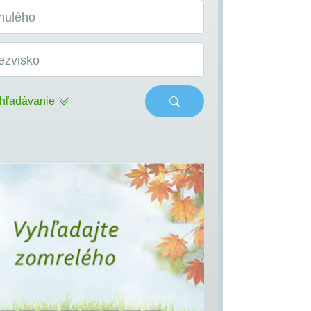
nulého
ezvisko
hľadávanie
s
Next