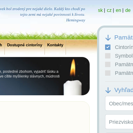
vek bol zrodený pre nejaké dielo. Každý kto chodí po
sk
|
cz
|
en
|
de
tejto zemi má nejaké povinnosti k životu.
Hemingway
Pamätn
ch
Dostupné cintoríny
Kontakty
Cintorí
Symboli
Pamätní
e, posledné zbohom, vyjadriť lásku a
Pamätní
e cítite myšlienky slávnych, múdrosti
Vyhľa
Obec/mest
Priezvisk