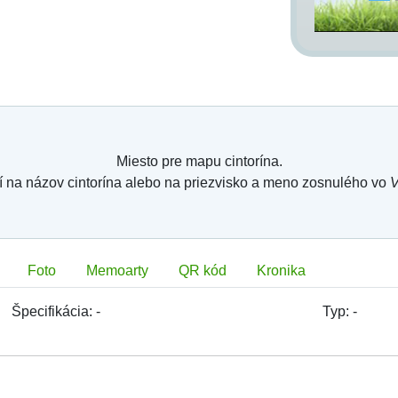
Miesto pre mapu cintorína.
í na názov cintorína alebo na priezvisko a meno zosnulého vo
V
Foto
Memoarty
QR kód
Kronika
Špecifikácia:
-
Typ:
-