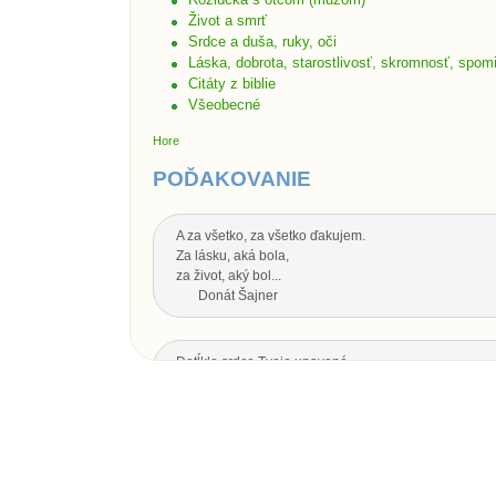
Život a smrť
Srdce a duša, ruky, oči
Láska, dobrota, starostlivosť, skromnosť, spom
Citáty z biblie
Všeobecné
Hore
POĎAKOVANIE
A za všetko, za všetko ďakujem.
Za lásku, aká bola,
za život, aký bol...
Donát Šajner
Dotĺklo srdce Tvoje unavené,
zhasol oka svit,
nech Ti je drahý otecko,
za všetko srdečná vďaka.
Dotĺklo srdce Tvoje unavené,