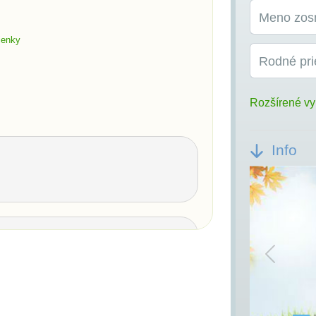
Meno zos
ienky
Rodné pri
Rozšírené vy
Info
Previou