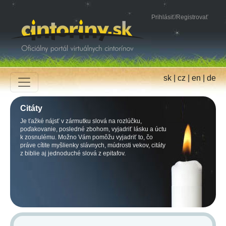
Prihlásiť
/
Registrovať
sk
|
cz
|
en
|
de
Citáty
Je ťažké nájsť v zármutku slová na rozlúčku,
poďakovanie, posledné zbohom, vyjadriť lásku a úctu
k zosnulému. Možno Vám pomôžu vyjadriť to, čo
práve cítite myšlienky slávnych, múdrosti vekov, citáty
z biblie aj jednoduché slová z epitafov.