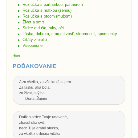
Rozlúčka s partnerkou, partnerom
Rozlúčka s matkou (ženou)
Rozlúčka s otcom (mužom)
Život a smrť
Srdce a duša, ruky, oči
Láska, dobrota, starostlivosť, skromnosť, spomienky
Citáty z biblie
Všeobecné
Hore
POĎAKOVANIE
A za všetko, za všetko ďakujem.
Za lásku, aká bola,
za život, aký bol...
Donát Šajner
Dotĺklo srdce Tvoje unavené,
zhasol oka svit,
nech Ti je drahý otecko,
za všetko srdečná vďaka.