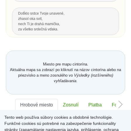
Dotĺklo srdce Tvoje unavené,
zhasol oka svit,
nech Ti je drahá mamička,
za všetko srdečná vďaka.
Za všetku lásku a starostlivosť Tvoju,
čo s vďakou dnes Ti môžem dať...
Hrsť krásnych kvetov na pozdrav
a potom už len spomínať.
Miesto pre mapu cintorína.
Aktuálna mapa sa zobrazí po kliknutí na názov cintorína alebo na
priezvisko a meno zosnulého vo
Výsledky (rozšíreného)
Hore
vyhľadávania
.
POSLEDNÝ POZDRAV, ODKAZ
Nech je vôľa Tvoja nám všetkým,
Hrobové miesto
Zosnulí
Platba
Foto
ako vtákom je a hmyzu,
pokornej byline aj spievajúcej vode.
Tento web používa súbory cookies a obdobné technológie.
S. K. Neumann
Sektor:
-
Rad:
-
Číslo:
-
Funkčné cookies sú potrebné na zabezpečenie funkcionality
stránky (zapamätanie nastavenia jazyka, prihlásenie, ochrana