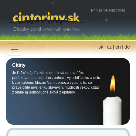
Prihlásiť
/
Registrovať
sk
|
cz
|
en
|
de
Citáty
Je ťažké nájsť v zármutku slová na rozlúčku,
poďakovanie, posledné zbohom, vyjadriť lásku a úctu
k zosnulému. Možno Vám pomôžu vyjadriť to, čo
práve cítite myšlienky slávnych, múdrosti vekov, citáty
z biblie aj jednoduché slová z epitafov.