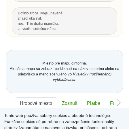
Dotĺklo srdce Tvoje unavené,
zhasol oka svit,
nech Ti je drahá mamička,
za všetko srdečná vďaka.
Za všetku lásku a starostlivosť Tvoju,
čo s vďakou dnes Ti môžem dať...
Hrsť krásnych kvetov na pozdrav
a potom už len spomínať.
Miesto pre mapu cintorína.
Aktuálna mapa sa zobrazí po kliknutí na názov cintorína alebo na
priezvisko a meno zosnulého vo
Výsledky (rozšíreného)
Hore
vyhľadávania
.
POSLEDNÝ POZDRAV, ODKAZ
Nech je vôľa Tvoja nám všetkým,
Hrobové miesto
Zosnulí
Platba
Foto
ako vtákom je a hmyzu,
pokornej byline aj spievajúcej vode.
Tento web používa súbory cookies a obdobné technológie.
S. K. Neumann
Sektor:
-
Rad:
-
Číslo:
-
Funkčné cookies sú potrebné na zabezpečenie funkcionality
stránky (zapamätanie nastavenia jazyka, prihlásenie, ochrana