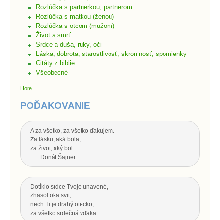
Rozlúčka s partnerkou, partnerom
Rozlúčka s matkou (ženou)
Rozlúčka s otcom (mužom)
Život a smrť
Srdce a duša, ruky, oči
Láska, dobrota, starostlivosť, skromnosť, spomienky
Citáty z biblie
Všeobecné
Hore
POĎAKOVANIE
A za všetko, za všetko ďakujem.
Za lásku, aká bola,
za život, aký bol...
Donát Šajner
Dotĺklo srdce Tvoje unavené,
zhasol oka svit,
nech Ti je drahý otecko,
za všetko srdečná vďaka.