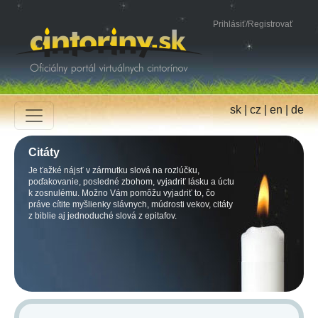
Prihlásiť
/
Registrovať
sk
|
cz
|
en
|
de
Citáty
Je ťažké nájsť v zármutku slová na rozlúčku,
poďakovanie, posledné zbohom, vyjadriť lásku a úctu
k zosnulému. Možno Vám pomôžu vyjadriť to, čo
práve cítite myšlienky slávnych, múdrosti vekov, citáty
z biblie aj jednoduché slová z epitafov.