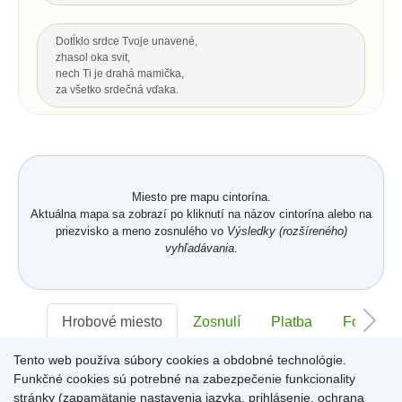
Dotĺklo srdce Tvoje unavené,
zhasol oka svit,
nech Ti je drahá mamička,
za všetko srdečná vďaka.
Za všetku lásku a starostlivosť Tvoju,
čo s vďakou dnes Ti môžem dať...
Hrsť krásnych kvetov na pozdrav
a potom už len spomínať.
Miesto pre mapu cintorína.
Aktuálna mapa sa zobrazí po kliknutí na názov cintorína alebo na
priezvisko a meno zosnulého vo
Výsledky (rozšíreného)
Hore
vyhľadávania
.
POSLEDNÝ POZDRAV, ODKAZ
Nech je vôľa Tvoja nám všetkým,
Hrobové miesto
Zosnulí
Platba
Foto
ako vtákom je a hmyzu,
pokornej byline aj spievajúcej vode.
Tento web používa súbory cookies a obdobné technológie.
S. K. Neumann
Sektor:
-
Rad:
-
Číslo:
-
Funkčné cookies sú potrebné na zabezpečenie funkcionality
stránky (zapamätanie nastavenia jazyka, prihlásenie, ochrana