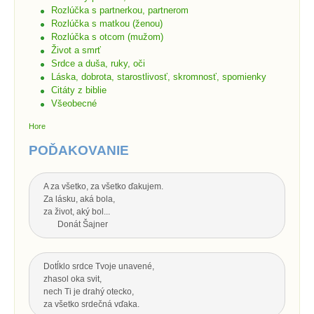
Rozlúčka s partnerkou, partnerom
Rozlúčka s matkou (ženou)
Rozlúčka s otcom (mužom)
Život a smrť
Srdce a duša, ruky, oči
Láska, dobrota, starostlivosť, skromnosť, spomienky
Citáty z biblie
Všeobecné
Hore
POĎAKOVANIE
A za všetko, za všetko ďakujem.
Za lásku, aká bola,
za život, aký bol...
Donát Šajner
Dotĺklo srdce Tvoje unavené,
zhasol oka svit,
nech Ti je drahý otecko,
za všetko srdečná vďaka.