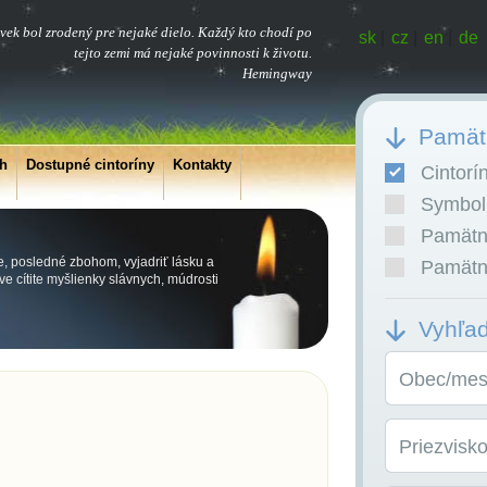
vek bol zrodený pre nejaké dielo. Každý kto chodí po
sk
|
cz
|
en
|
de
tejto zemi má nejaké povinnosti k životu.
Hemingway
Pamätn
ch
Dostupné cintoríny
Kontakty
Cintorí
Symboli
Pamätní
e, posledné zbohom, vyjadriť lásku a
Pamätní
e cítite myšlienky slávnych, múdrosti
Vyhľa
Obec/mest
Priezvisk