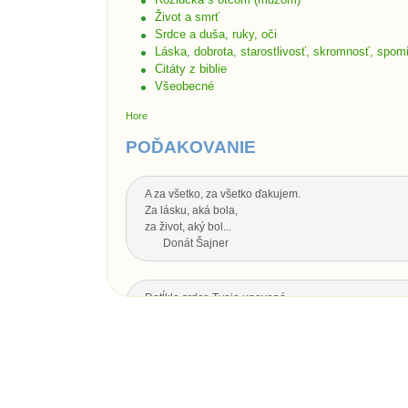
Život a smrť
Srdce a duša, ruky, oči
Láska, dobrota, starostlivosť, skromnosť, spom
Citáty z biblie
Všeobecné
Hore
POĎAKOVANIE
A za všetko, za všetko ďakujem.
Za lásku, aká bola,
za život, aký bol...
Donát Šajner
Dotĺklo srdce Tvoje unavené,
zhasol oka svit,
nech Ti je drahý otecko,
za všetko srdečná vďaka.
Dotĺklo srdce Tvoje unavené,