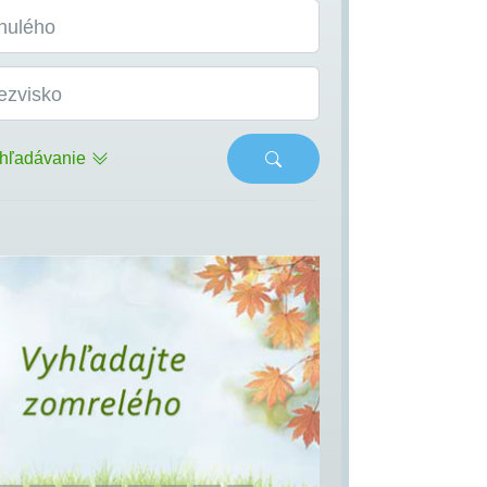
nulého
ezvisko
hľadávanie
s
Next