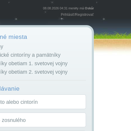
08.08.2026 04:31 meniny má
Oskár
Prihlásiť
/
Registrovať
é miesta
ny
cké cintoríny a pamätníky
ky obetiam 1. svetovej vojny
ky obetiam 2. svetovej vojny
dávanie
o alebo cintorín
o zosnulého