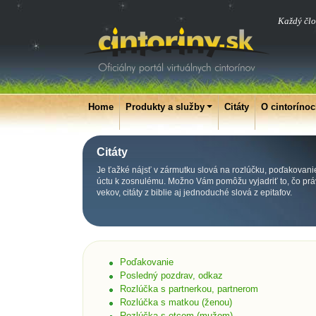
Každý člo
Home
Produkty a služby
Citáty
O cintoríno
Citáty
Je ťažké nájsť v zármutku slová na rozlúčku, poďakovani
úctu k zosnulému. Možno Vám pomôžu vyjadriť to, čo práv
vekov, citáty z biblie aj jednoduché slová z epitafov.
Poďakovanie
Posledný pozdrav, odkaz
Rozlúčka s partnerkou, partnerom
Rozlúčka s matkou (ženou)
Rozlúčka s otcom (mužom)