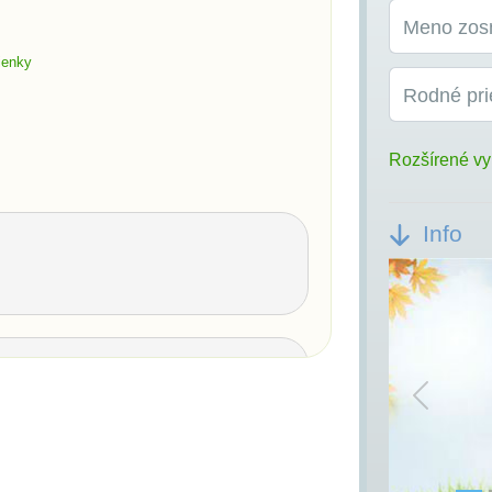
Meno zos
ienky
Rodné pri
Rozšírené vy
Info
Previou