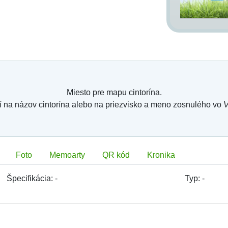
Miesto pre mapu cintorína.
í na názov cintorína alebo na priezvisko a meno zosnulého vo
V
Foto
Memoarty
QR kód
Kronika
Špecifikácia:
-
Typ:
-