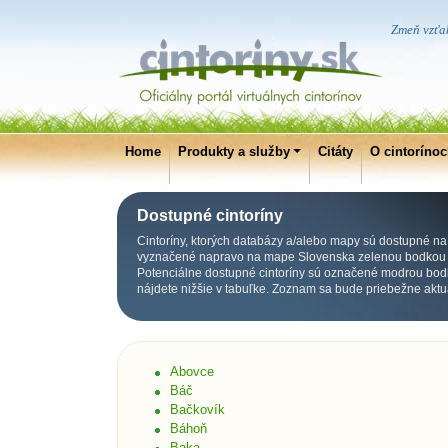
Zmeň vzťah
Home
Produkty a služby
Citáty
O cintoríno
Dostupné cintoríny
Cintoríny, ktorých databázy a/alebo mapy sú dostupné na p
vyznačené napravo na mape Slovenska zelenou bodkou p
Potenciálne dostupné cintoríny sú označené modrou bod
nájdete nižšie v tabuľke. Zoznam sa bude priebežne aktu
Abovce
Báč
Bačkovík
Báhoň
Baka