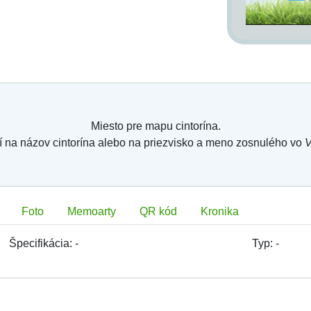
Miesto pre mapu cintorína.
í na názov cintorína alebo na priezvisko a meno zosnulého vo
V
Foto
Memoarty
QR kód
Kronika
Špecifikácia:
-
Typ:
-