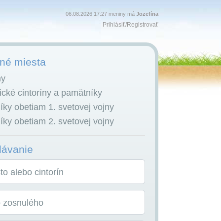
06.08.2026 17:27 meniny má
Jozefína
Prihlásiť
/
Registrovať
é miesta
ny
cké cintoríny a pamätníky
ky obetiam 1. svetovej vojny
ky obetiam 2. svetovej vojny
dávanie
o alebo cintorín
o zosnulého