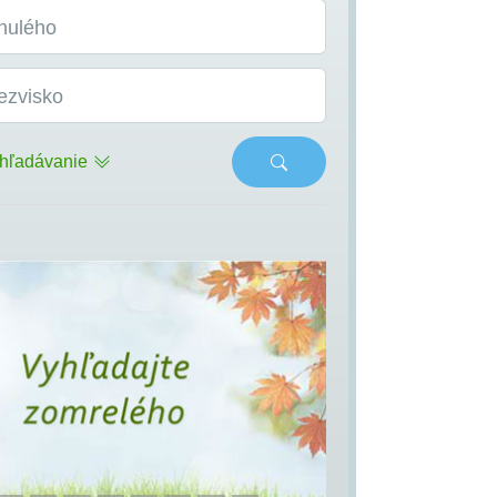
nulého
ezvisko
hľadávanie
s
Next