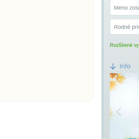
Meno zos
Rodné pri
Rozšírené vy
Info
Previou