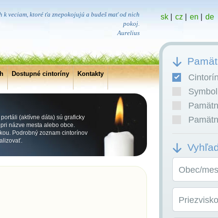
 k veciam, ktoré ťa znepokojujú a budeš mať od nich
sk
|
cz
|
en
|
de
pokoj.
Aurelius
Pamätn
ch
Dostupné cintoríny
Kontakty
Cintorí
Symboli
Pamätní
ortáli (aktívne dáta) sú graficky
Pamätní
ri názve mesta alebo obce.
kou. Podrobný zoznam cintorínov
alizovať.
Vyhľa
Obec/mest
Priezvisk