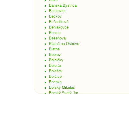
Banská Bystrica
Batizovce
Beckov
Beňadiková
Beniakovce
Benice
Bešeňová
Blatná na Ostrove
Blatné
Bobrov
Bojničky
Boleráz
Bolešov
Borčice
Borinka
Borský Mikuláš
Borský Svätý Jur
Bošáca
Bratislava
Bratislava - Čunovo
Bratislava - Devín
Bratislava - Dúbravka
Bratislava - Karlova Ves