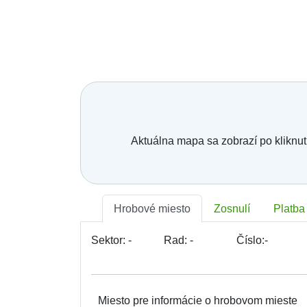
Bratislava - Lamač
Bratislava - Petržalka
Bratislava - Podunajské Biskupice
Bratislava - Rača
Bratislava - Rusovce
Bratislava - Ružinov
Bratislava - Staré Mesto
Bratislava - Vajnory
Bratislava - Vrakuňa
Bratislava - Záhorská Bystrica
Brekov
Aktuálna mapa sa zobrazí po kliknut
Bretka
Bučany
Budimír
Budmerice
Buková
Hrobové miesto
Zosnulí
Platba
Bukovec okr. Košice
Bukovec okr. Myjava
Buzica
Sektor:
-
Rad:
-
Číslo:
-
Bystrany
Bystrička
Bytča
Bziny
Miesto pre informácie o hrobovom mieste
Čachtice