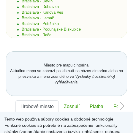
Bratislava - Devín
Bratislava - Dúbravka
Bratislava - Karlova Ves
Bratislava - Lamač
Bratislava - Petržalka
Bratislava - Podunajské Biskupice
Bratislava - Rača
Bratislava - Rusovce
Bratislava - Ružinov
Bratislava - Staré Mesto
Bratislava - Vajnory
Bratislava - Vrakuňa
Miesto pre mapu cintorína.
Bratislava - Záhorská Bystrica
Aktuálna mapa sa zobrazí po kliknutí na názov cintorína alebo na
Brekov
priezvisko a meno zosnulého vo
Výsledky (rozšíreného)
Bretka
vyhľadávania
.
Bučany
Budimír
Budmerice
Buková
Hrobové miesto
Zosnulí
Platba
Foto
Bukovec okr. Košice
Bukovec okr. Myjava
Tento web používa súbory cookies a obdobné technológie.
Buzica
Sektor:
-
Rad:
-
Číslo:
-
Bystrany
Funkčné cookies sú potrebné na zabezpečenie funkcionality
Bystrička
stránky (zapamätanie nastavenia jazyka, prihlásenie, ochrana