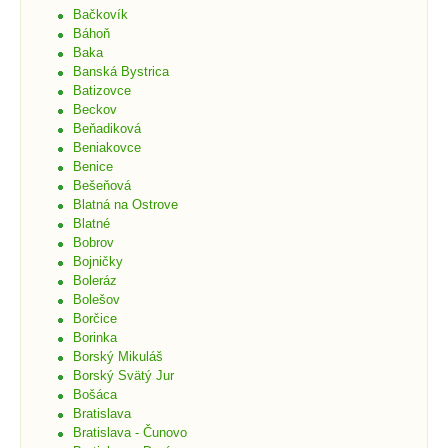
Bačkovík
Báhoň
Baka
Banská Bystrica
Batizovce
Beckov
Beňadiková
Beniakovce
Benice
Bešeňová
Blatná na Ostrove
Blatné
Bobrov
Bojničky
Boleráz
Bolešov
Borčice
Borinka
Borský Mikuláš
Borský Svätý Jur
Bošáca
Bratislava
Bratislava - Čunovo