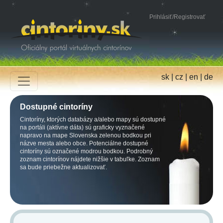
Prihlásiť
/
Registrovať
sk
|
cz
|
en
|
de
Dostupné cintoríny
Cintoríny, ktorých databázy a/alebo mapy sú dostupné
na portáli (aktívne dáta) sú graficky vyznačené
napravo na mape Slovenska zelenou bodkou pri
názve mesta alebo obce. Potenciálne dostupné
cintoríny sú označené modrou bodkou. Podrobný
zoznam cintorínov nájdete nižšie v tabuľke. Zoznam
sa bude priebežne aktualizovať.