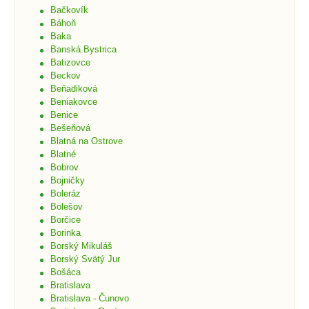
Bačkovík
Báhoň
Baka
Banská Bystrica
Batizovce
Beckov
Beňadiková
Beniakovce
Benice
Bešeňová
Blatná na Ostrove
Blatné
Bobrov
Bojničky
Boleráz
Bolešov
Borčice
Borinka
Borský Mikuláš
Borský Svätý Jur
Bošáca
Bratislava
Bratislava - Čunovo