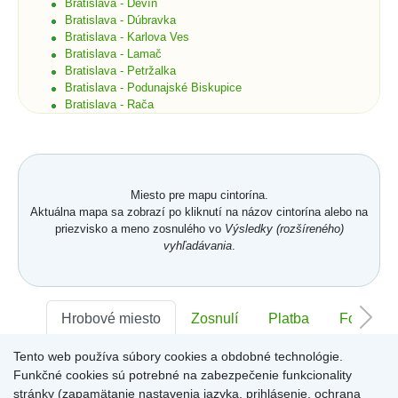
Bratislava - Devín
Bratislava - Dúbravka
Bratislava - Karlova Ves
Bratislava - Lamač
Bratislava - Petržalka
Bratislava - Podunajské Biskupice
Bratislava - Rača
Bratislava - Rusovce
Bratislava - Ružinov
Bratislava - Staré Mesto
Bratislava - Vajnory
Bratislava - Vrakuňa
Miesto pre mapu cintorína.
Bratislava - Záhorská Bystrica
Aktuálna mapa sa zobrazí po kliknutí na názov cintorína alebo na
Brekov
priezvisko a meno zosnulého vo
Výsledky (rozšíreného)
Bretka
vyhľadávania
.
Bučany
Budimír
Budmerice
Buková
Hrobové miesto
Zosnulí
Platba
Foto
Bukovec okr. Košice
Bukovec okr. Myjava
Tento web používa súbory cookies a obdobné technológie.
Buzica
Sektor:
-
Rad:
-
Číslo:
-
Bystrany
Funkčné cookies sú potrebné na zabezpečenie funkcionality
Bystrička
stránky (zapamätanie nastavenia jazyka, prihlásenie, ochrana