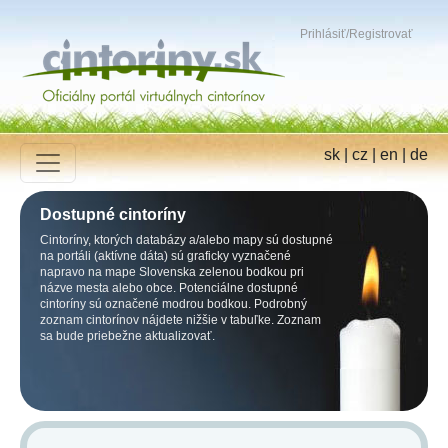
Prihlásiť
/
Registrovať
sk
|
cz
|
en
|
de
Dostupné cintoríny
Cintoríny, ktorých databázy a/alebo mapy sú dostupné
na portáli (aktívne dáta) sú graficky vyznačené
napravo na mape Slovenska zelenou bodkou pri
názve mesta alebo obce. Potenciálne dostupné
cintoríny sú označené modrou bodkou. Podrobný
zoznam cintorínov nájdete nižšie v tabuľke. Zoznam
sa bude priebežne aktualizovať.