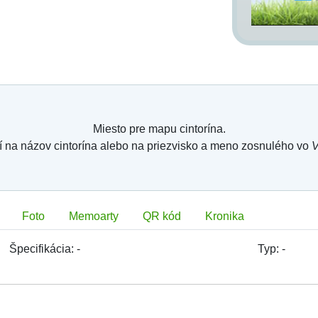
Miesto pre mapu cintorína.
í na názov cintorína alebo na priezvisko a meno zosnulého vo
V
Foto
Memoarty
QR kód
Kronika
Špecifikácia:
-
Typ:
-