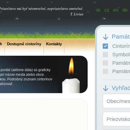
riatelstvo má byť nesmrtelné, nepriatelstvo smrtelné.
sk
|
cz
|
en
|
de
T. Livius
Pamätn
ch
Dostupné cintoríny
Kontakty
Cintorí
Symboli
Pamätní
ortáli (aktívne dáta) sú graficky
Pamätní
ri názve mesta alebo obce.
kou. Podrobný zoznam cintorínov
alizovať.
Vyhľa
Obec/mest
Priezvisk