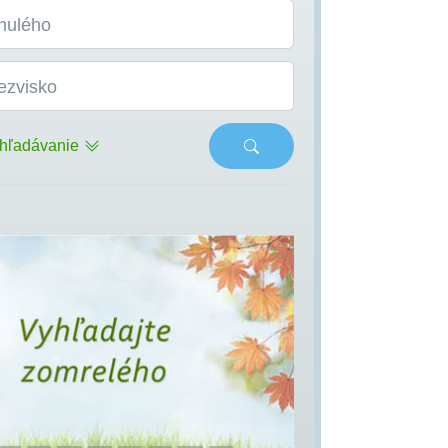
nulého
ezvisko
hľadávanie
s
Next