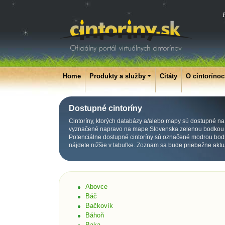
P
Home
Produkty a služby
Citáty
O cintoríno
Dostupné cintoríny
Cintoríny, ktorých databázy a/alebo mapy sú dostupné na p
vyznačené napravo na mape Slovenska zelenou bodkou p
Potenciálne dostupné cintoríny sú označené modrou bod
nájdete nižšie v tabuľke. Zoznam sa bude priebežne aktu
Abovce
Báč
Bačkovík
Báhoň
Baka