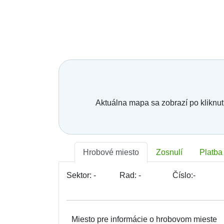
Bratislava - Lamač
Bratislava - Petržalka
Bratislava - Podunajské Biskupice
Bratislava - Rača
Bratislava - Rusovce
Bratislava - Ružinov
Bratislava - Staré Mesto
Bratislava - Vajnory
Bratislava - Vrakuňa
Bratislava - Záhorská Bystrica
Brekov
Aktuálna mapa sa zobrazí po kliknut
Bretka
Bučany
Budimír
Budmerice
Buková
Hrobové miesto
Zosnulí
Platba
Bukovec okr. Košice
Bukovec okr. Myjava
Buzica
Sektor:
-
Rad:
-
Číslo:
-
Bystrany
Bystrička
Bytča
Bziny
Miesto pre informácie o hrobovom mieste
Čachtice