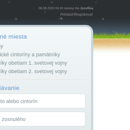
06.08.2026 04:43 meniny má
Jozefína
Prihlásiť
/
Registrovať
é miesta
ny
cké cintoríny a pamätníky
ky obetiam 1. svetovej vojny
ky obetiam 2. svetovej vojny
dávanie
o alebo cintorín
o zosnulého