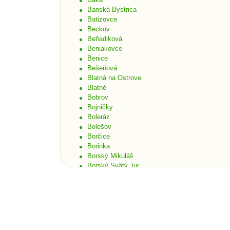
Banská Bystrica
Batizovce
Beckov
Beňadiková
Beniakovce
Benice
Bešeňová
Blatná na Ostrove
Blatné
Bobrov
Bojničky
Boleráz
Bolešov
Borčice
Borinka
Borský Mikuláš
Borský Svätý Jur
Bošáca
Bratislava
Bratislava - Čunovo
Bratislava - Devín
Bratislava - Dúbravka
Bratislava - Karlova Ves