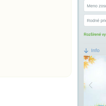
Meno zos
Rodné pri
Rozšírené vy
Info
Previou