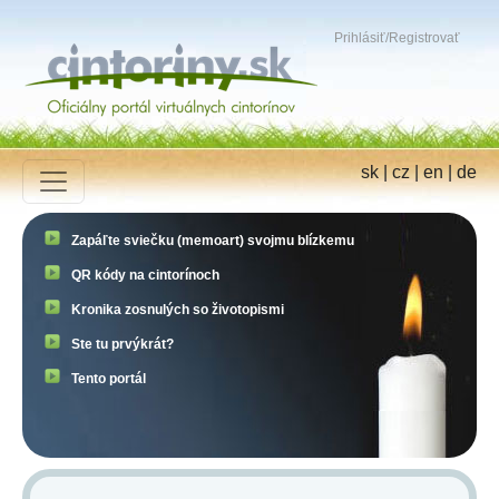
Prihlásiť
/
Registrovať
sk
|
cz
|
en
|
de
Zapáľte sviečku (memoart) svojmu blízkemu
QR kódy na cintorínoch
Kronika zosnulých so životopismi
Ste tu prvýkrát?
Tento portál