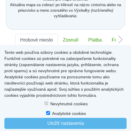
Aktuálna mapa sa zobrazí po kliknutí na názov cintorína alebo na
priezvisko a meno zosnulého vo
Výsledky (rozšíreného)
vyhľadávania
.
Hrobové miesto
Zosnulí
Platba
Foto
Tento web používa súbory cookies a obdobné technológie.
Sektor:
-
Rad:
-
Číslo:
-
Funkčné cookies sú potrebné na zabezpečenie funkcionality
stránky (zapamätanie nastavenia jazyka, prihlásenie, ochrana
proti spamu) a sú nevyhnutné pre správne fungovanie webu.
Miesto pre informácie o hrobovom mieste
Analytické cookies používame na porozumenie tomu ako
návštevníci používajú web stránku, ktorá funkcionalita je
najčastejšie využívaná apod. Svoj súhlas s použitím analytických
cookies vyjadrite prostredníctvom tohto formulára.
Home
|
Produkty a služby
|
Citáty
|
O cintorínoch
|
Dostupné cintoríny
|
Nevyhnutné cookies
Kontakty
|
sk
|
cz
|
en
|
de
Copyright © 2026
Analytické cookies
Uložiť nastavenia