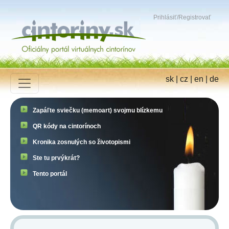
Prihlásiť
/
Registrovať
sk
|
cz
|
en
|
de
Zapáľte sviečku (memoart) svojmu blízkemu
QR kódy na cintorínoch
Kronika zosnulých so životopismi
Ste tu prvýkrát?
Tento portál