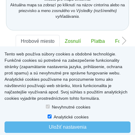
Aktuálna mapa sa zobrazí po kliknutí na názov cintorína alebo na
priezvisko a meno zosnulého vo
Výsledky (rozšíreného)
vyhľadávania
.
Hrobové miesto
Zosnulí
Platba
Foto
Tento web používa súbory cookies a obdobné technológie.
Sektor:
-
Rad:
-
Číslo:
-
Funkčné cookies sú potrebné na zabezpečenie funkcionality
stránky (zapamätanie nastavenia jazyka, prihlásenie, ochrana
proti spamu) a sú nevyhnutné pre správne fungovanie webu.
Miesto pre informácie o hrobovom mieste
Analytické cookies používame na porozumenie tomu ako
návštevníci používajú web stránku, ktorá funkcionalita je
najčastejšie využívaná apod. Svoj súhlas s použitím analytických
cookies vyjadrite prostredníctvom tohto formulára.
Home
|
Produkty a služby
|
Citáty
|
O cintorínoch
|
Dostupné cintoríny
|
Nevyhnutné cookies
Kontakty
|
sk
|
cz
|
en
|
de
Copyright © 2026
Analytické cookies
Uložiť nastavenia