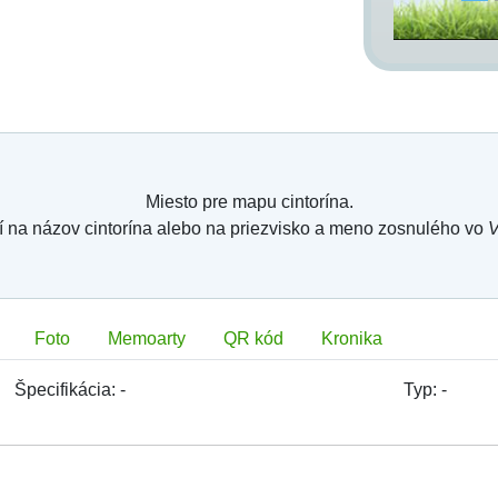
Miesto pre mapu cintorína.
í na názov cintorína alebo na priezvisko a meno zosnulého vo
V
Foto
Memoarty
QR kód
Kronika
Špecifikácia:
-
Typ:
-