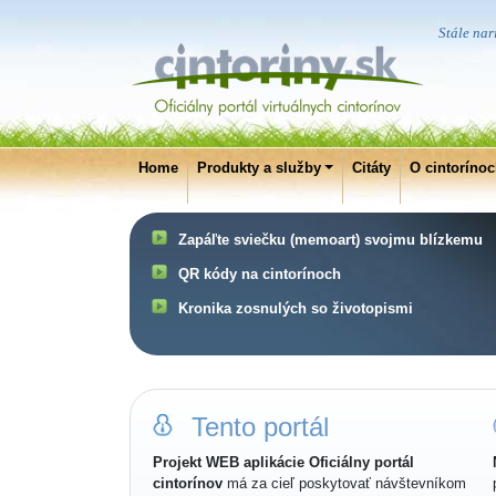
Stále nar
Home
Produkty a služby
Citáty
O cintoríno
Zapáľte sviečku (memoart) svojmu blízkemu
QR kódy na cintorínoch
Kronika zosnulých so životopismi
Tento portál
Projekt WEB aplikácie Oficiálny portál
cintorínov
má za cieľ poskytovať návštevníkom