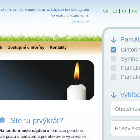
iekame, že máme málo času, ale žijeme tak ako by sme
sk
|
cz
|
en
|
de
ho mali na rozdávanie.
Seneca ml.
Pamätn
ch
Dostupné cintoríny
Kontakty
Cintorí
Symboli
Pamätní
Pamätní
Vyhľa
Obec/mest
Ste tu prvýkrát?
Priezvisk
Na tomto mieste nájdete
informácie potrebné
pre prácu s portálom a pre efektívne využívanie