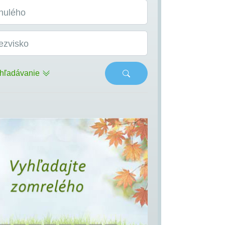
nulého
ezvisko
hľadávanie
s
Next