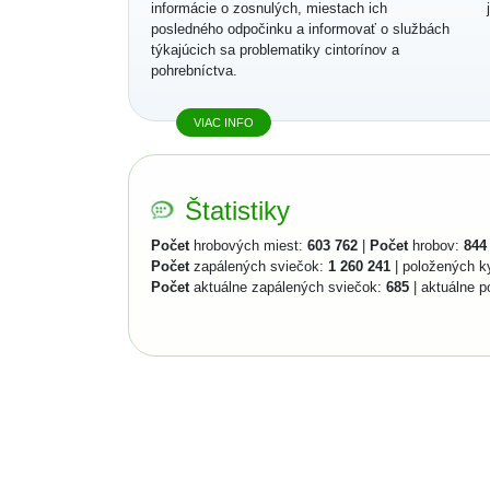
informácie o zosnulých, miestach ich
posledného odpočinku a informovať o službách
týkajúcich sa problematiky cintorínov a
pohrebníctva.
VIAC INFO
Štatistiky
Počet
hrobových miest:
603 762
|
Počet
hrobov:
844
Počet
zapálených sviečok:
1 260 241
| položených k
Počet
aktuálne zapálených sviečok:
685
| aktuálne p