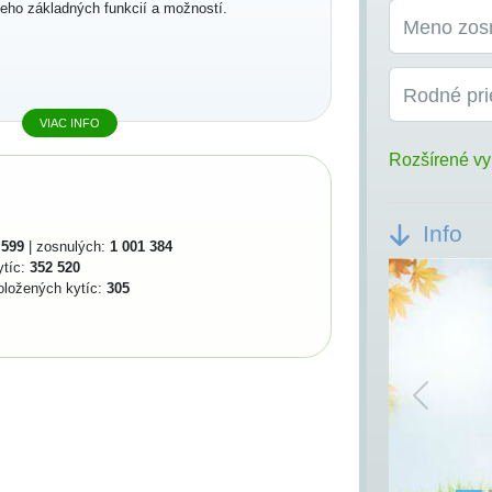
jeho základných funkcií a možností.
Meno zos
Rodné pri
VIAC INFO
Rozšírené vy
Info
 599
| zosnulých:
1 001 384
ytíc:
352 520
oložených kytíc:
305
Previou