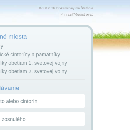
07.08.2026 19:48 meniny má
Štefánia
Prihlásiť
/
Registrovať
é miesta
ny
cké cintoríny a pamätníky
ky obetiam 1. svetovej vojny
ky obetiam 2. svetovej vojny
dávanie
o alebo cintorín
o zosnulého