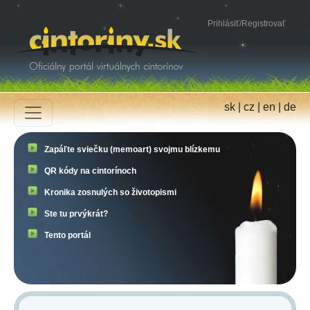
Prihlásiť
/
Registrovať
sk
|
cz
|
en
|
de
Zapáľte sviečku (memoart) svojmu blízkemu
QR kódy na cintorínoch
Kronika zosnulých so životopismi
Ste tu prvýkrát?
Tento portál