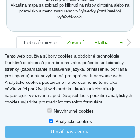
Aktuálna mapa sa zobrazí po kliknutí na názov cintorína alebo na
priezvisko a meno zosnulého vo
Výsledky (rozšíreného)
vyhľadávania
.
Hrobové miesto
Zosnulí
Platba
Foto
Tento web používa súbory cookies a obdobné technológie.
Sektor:
-
Rad:
-
Číslo:
-
Funkčné cookies sú potrebné na zabezpečenie funkcionality
stránky (zapamätanie nastavenia jazyka, prihlásenie, ochrana
proti spamu) a sú nevyhnutné pre správne fungovanie webu.
Miesto pre informácie o hrobovom mieste
Analytické cookies používame na porozumenie tomu ako
návštevníci používajú web stránku, ktorá funkcionalita je
najčastejšie využívaná apod. Svoj súhlas s použitím analytických
cookies vyjadrite prostredníctvom tohto formulára.
Home
|
Produkty a služby
|
Citáty
|
O cintorínoch
|
Dostupné cintoríny
|
Nevyhnutné cookies
Kontakty
|
sk
|
cz
|
en
|
de
Copyright © 2026
Analytické cookies
Uložiť nastavenia