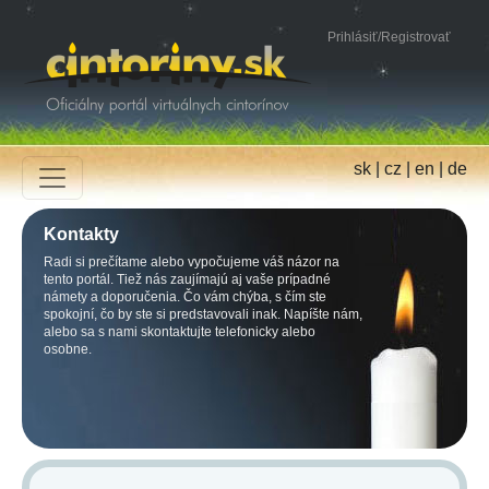
Prihlásiť
/
Registrovať
sk
|
cz
|
en
|
de
Kontakty
Radi si prečítame alebo vypočujeme váš názor na
tento portál. Tiež nás zaujímajú aj vaše prípadné
námety a doporučenia. Čo vám chýba, s čím ste
spokojní, čo by ste si predstavovali inak. Napíšte nám,
alebo sa s nami skontaktujte telefonicky alebo
osobne.