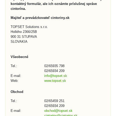
kontaktný formulár, ale ich oznámte príslušnej správe
cintorína.
Majiteľ a prevádzkovateľ cintoriny.sk
TOPSET Solutions s.r.o.
Hollého 2366/25B
900 31 STUPAVA
SLOVAKIA
Všeobecné
Tel.:
02/65935 798
02/65934 209
E-mail:
info@topset.sk
Web:
www.topset.sk
Obchod
Tel.:
02/65459 251
02/65934 209
E-mail:
obchod@topset.sk
cintoriny@cintoriny.sk