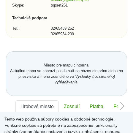
Skype:
topset251
Technická podpora
Tel.:
02/65459 252
02/65934 209
E-mail:
podpora@topset.sk
Skype:
topset272, topset13
Kontaktný formulár (1/3)
Miesto pre mapu cintorína.
Mesto, obec, organizácia:
Aktuálna mapa sa zobrazí po kliknutí na názov cintorína alebo na
priezvisko a meno zosnulého vo
Výsledky (rozšíreného)
vyhľadávania
.
Telefónne číslo:
Hrobové miesto
Zosnulí
Platba
Foto
Tento web používa súbory cookies a obdobné technológie.
Sektor:
-
Rad:
-
Číslo:
-
*
E-mail:
Funkčné cookies sú potrebné na zabezpečenie funkcionality
stránky (zapamätanie nastavenia jazyka, prihlásenie, ochrana