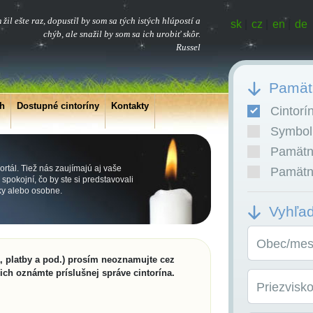
žil ešte raz, dopustil by som sa tých istých hlúpostí a
sk
|
cz
|
en
|
de
chýb, ale snažil by som sa ich urobiť skôr.
Russel
Pamätn
ch
Dostupné cintoríny
Kontakty
Cintorí
Symboli
Pamätní
rtál. Tiež nás zaujímajú aj vaše
Pamätní
pokojní, čo by ste si predstavovali
cky alebo osobne.
Vyhľa
Obec/mest
a, platby a pod.) prosím neoznamujte cez
 ich oznámte príslušnej správe cintorína.
Priezvisk