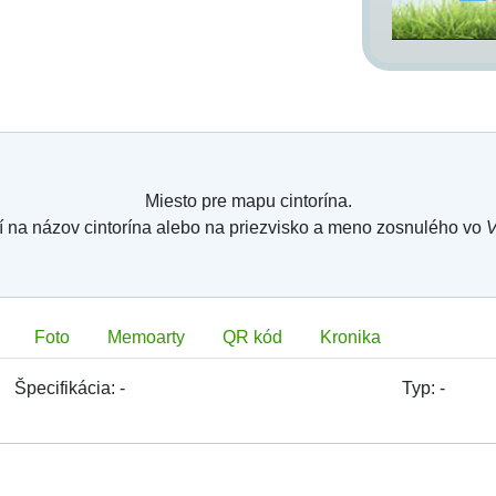
Miesto pre mapu cintorína.
í na názov cintorína alebo na priezvisko a meno zosnulého vo
V
Foto
Memoarty
QR kód
Kronika
Špecifikácia:
-
Typ:
-