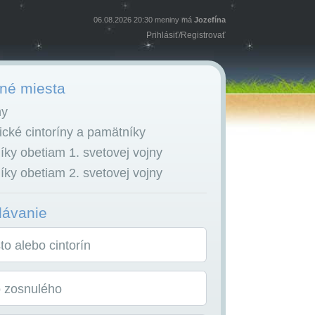
06.08.2026 20:30 meniny má
Jozefína
Prihlásiť
/
Registrovať
é miesta
ny
cké cintoríny a pamätníky
ky obetiam 1. svetovej vojny
ky obetiam 2. svetovej vojny
dávanie
o alebo cintorín
o zosnulého