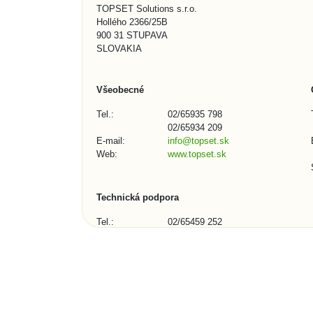
TOPSET Solutions s.r.o.
Hollého 2366/25B
900 31 STUPAVA
SLOVAKIA
Všeobecné
Tel.:
02/65935 798
02/65934 209
E-mail:
info@topset.sk
Web:
www.topset.sk
Technická podpora
Tel.:
02/65459 252
02/65934 209
E-mail:
podpora@topset.sk
Skype:
topset272, topset13
Kontaktný formulár (1/3)