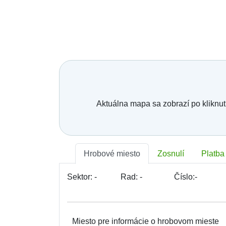
Mesto, obec, organizácia:
Telefónne číslo:
*
E-mail:
*
Vaša správa:
Aktuálna mapa sa zobrazí po kliknut
Hrobové miesto
Zosnulí
Platba
Sektor:
-
Rad:
-
Číslo:
-
Miesto pre informácie o hrobovom mieste