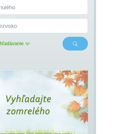
nulého
ezvisko
hľadávanie
s
Next