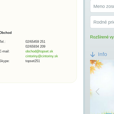
Meno zos
Rodné pri
Obchod
Rozšírené vy
Tel.:
02/65459 251
02/65934 209
E-mail:
obchod@topset.sk
Info
cintoriny@cintoriny.sk
Skype:
topset251
Previou