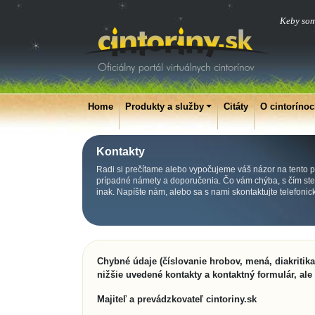
Keby som 
Home
Produkty a služby
Citáty
O cintoríno
Kontakty
Radi si prečítame alebo vypočujeme váš názor na tento po
prípadné námety a doporučenia. Čo vám chýba, s čím ste s
inak. Napíšte nám, alebo sa s nami skontaktujte telefoni
Chybné údaje (číslovanie hrobov, mená, diakritik
nižšie uvedené kontakty a kontaktný formulár, ale
Majiteľ a prevádzkovateľ cintoriny.sk