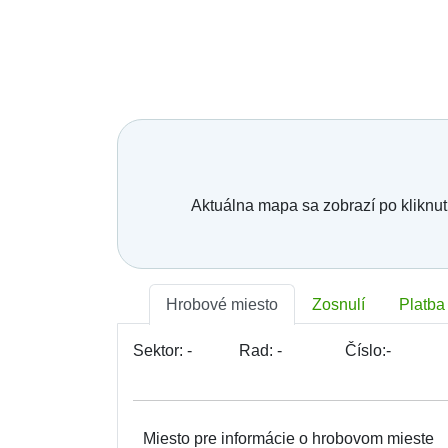
Mesto, obec, organizácia:
Telefónne číslo:
*
E-mail:
*
Vaša správa:
Aktuálna mapa sa zobrazí po kliknut
Hrobové miesto
Zosnulí
Platba
Sektor:
-
Rad:
-
Číslo:
-
Miesto pre informácie o hrobovom mieste