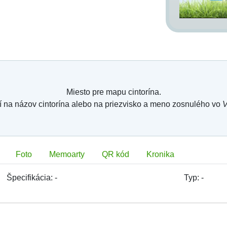
Miesto pre mapu cintorína.
í na názov cintorína alebo na priezvisko a meno zosnulého vo
V
Foto
Memoarty
QR kód
Kronika
Špecifikácia:
-
Typ:
-