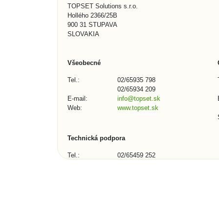
TOPSET Solutions s.r.o.
Hollého 2366/25B
900 31 STUPAVA
SLOVAKIA
Všeobecné
Tel.:
02/65935 798
02/65934 209
E-mail:
info@topset.sk
Web:
www.topset.sk
Technická podpora
Tel.:
02/65459 252
02/65934 209
E-mail:
podpora@topset.sk
Skype:
topset272, topset13
Kontaktný formulár (1/3)