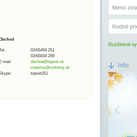
Meno zos
Rodné pri
Obchod
Rozšírené vy
Tel.:
02/65459 251
02/65934 209
E-mail:
obchod@topset.sk
Info
cintoriny@cintoriny.sk
Skype:
topset251
Previou