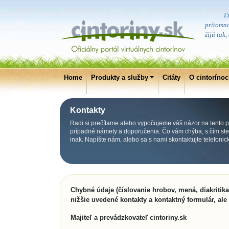
Ľ
prítomno
žijú tak
Home
Produkty a služby
Citáty
O cintoríno
Kontakty
Radi si prečítame alebo vypočujeme váš názor na tento po
prípadné námety a doporučenia. Čo vám chýba, s čím ste s
inak. Napíšte nám, alebo sa s nami skontaktujte telefoni
Chybné údaje (číslovanie hrobov, mená, diakritik
nižšie uvedené kontakty a kontaktný formulár, ale
Majiteľ a prevádzkovateľ cintoriny.sk