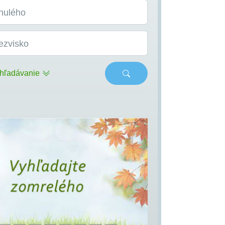
nulého
ezvisko
hľadávanie
s
Next