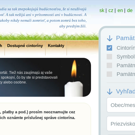
udia sa tak znepokojujú budúcnosťou, že si neužívajú
sk
|
cz
|
en
|
de
sť. A tak nežijú ani v prítomnosti ani v budúcnosti. A
, akoby nikdy nemali zomrieť, a potom zomrú bez toho,
aby predtým žili.
Pamätn
ch
Dostupné cintoríny
Kontakty
Cintorí
Symboli
Pamätní
rtál. Tiež nás zaujímajú aj vaše
Pamätní
pokojní, čo by ste si predstavovali
cky alebo osobne.
Vyhľa
Obec/mest
a, platby a pod.) prosím neoznamujte cez
 ich oznámte príslušnej správe cintorína.
Priezvisk