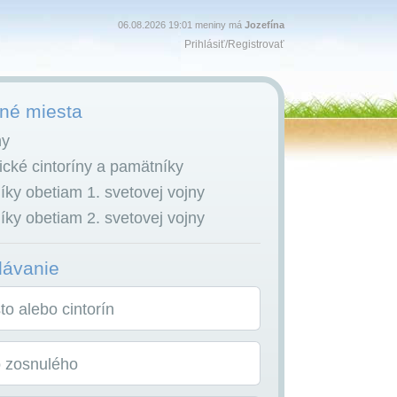
06.08.2026 19:01 meniny má
Jozefína
Prihlásiť
/
Registrovať
é miesta
ny
cké cintoríny a pamätníky
ky obetiam 1. svetovej vojny
ky obetiam 2. svetovej vojny
dávanie
o alebo cintorín
o zosnulého