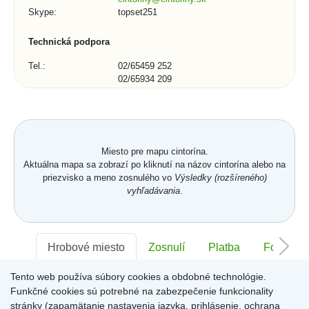
Skype:
topset251
Technická podpora
Tel.:
02/65459 252
02/65934 209
E-mail:
podpora@topset.sk
Skype:
topset272, topset13
Kontaktný formulár (1/3)
Miesto pre mapu cintorína.
Mesto, obec, organizácia:
Aktuálna mapa sa zobrazí po kliknutí na názov cintorína alebo na
priezvisko a meno zosnulého vo
Výsledky (rozšíreného)
vyhľadávania
.
Telefónne číslo:
Hrobové miesto
Zosnulí
Platba
Foto
Tento web používa súbory cookies a obdobné technológie.
Sektor:
-
Rad:
-
Číslo:
-
*
E-mail:
Funkčné cookies sú potrebné na zabezpečenie funkcionality
stránky (zapamätanie nastavenia jazyka, prihlásenie, ochrana