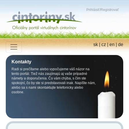
Prihlásiť
/
Registrovať
sk
|
cz
|
en
|
de
Kontakty
Radi si prečítame alebo vypočujeme váš názor na
tento portál. Tiež nás zaujímajú aj vaše prípadné
námety a doporučenia. Čo vám chýba, s čím ste
spokojní, čo by ste si predstavovali inak. Napíšte nám,
alebo sa s nami skontaktujte telefonicky alebo
osobne.