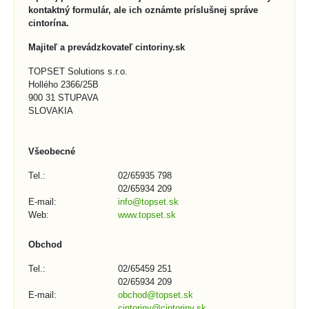
kontaktný formulár, ale ich oznámte príslušnej správe
cintorína.
Majiteľ a prevádzkovateľ cintoriny.sk
TOPSET Solutions s.r.o.
Hollého 2366/25B
900 31 STUPAVA
SLOVAKIA
Všeobecné
Tel.:
02/65935 798
02/65934 209
E-mail:
info@topset.sk
Web:
www.topset.sk
Obchod
Tel.:
02/65459 251
02/65934 209
E-mail:
obchod@topset.sk
cintoriny@cintoriny.sk