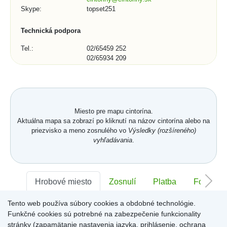
Skype:
topset251
Technická podpora
Tel.:
02/65459 252
02/65934 209
E-mail:
podpora@topset.sk
Skype:
topset272, topset13
Kontaktný formulár (1/3)
Miesto pre mapu cintorína.
Mesto, obec, organizácia:
Aktuálna mapa sa zobrazí po kliknutí na názov cintorína alebo na
priezvisko a meno zosnulého vo
Výsledky (rozšíreného)
vyhľadávania
.
Telefónne číslo:
Hrobové miesto
Zosnulí
Platba
Foto
Tento web používa súbory cookies a obdobné technológie.
Sektor:
-
Rad:
-
Číslo:
-
*
E-mail:
Funkčné cookies sú potrebné na zabezpečenie funkcionality
stránky (zapamätanie nastavenia jazyka, prihlásenie, ochrana