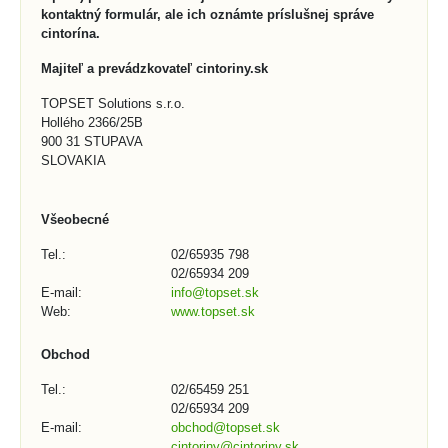
kontaktný formulár, ale ich oznámte príslušnej správe
cintorína.
Majiteľ a prevádzkovateľ cintoriny.sk
TOPSET Solutions s.r.o.
Hollého 2366/25B
900 31 STUPAVA
SLOVAKIA
Všeobecné
Tel.:
02/65935 798
02/65934 209
E-mail:
info@topset.sk
Web:
www.topset.sk
Obchod
Tel.:
02/65459 251
02/65934 209
E-mail:
obchod@topset.sk
cintoriny@cintoriny.sk