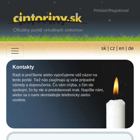
Prihlásiť
/
Registrovať
sk
|
cz
|
en
|
de
Kontakty
Radi si prečítame alebo vypočujeme váš názor na
tento portál. Tiež nás zaujímajú aj vaše prípadné
námety a doporučenia. Čo vám chýba, s čím ste
spokojní, čo by ste si predstavovali inak. Napíšte nám,
alebo sa s nami skontaktujte telefonicky alebo
osobne.