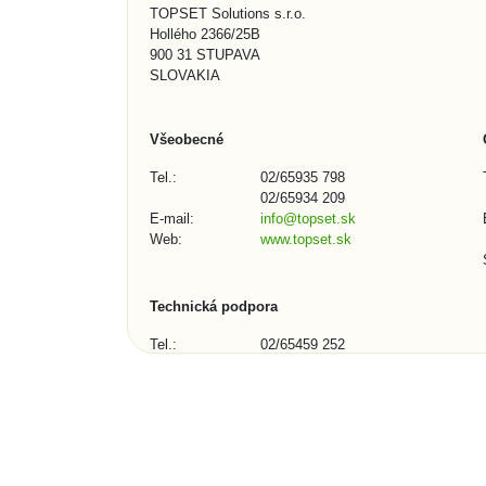
TOPSET Solutions s.r.o.
Hollého 2366/25B
900 31 STUPAVA
SLOVAKIA
Všeobecné
Tel.:
02/65935 798
02/65934 209
E-mail:
info@topset.sk
Web:
www.topset.sk
Technická podpora
Tel.:
02/65459 252
02/65934 209
E-mail:
podpora@topset.sk
Skype:
topset272, topset13
Kontaktný formulár (1/3)