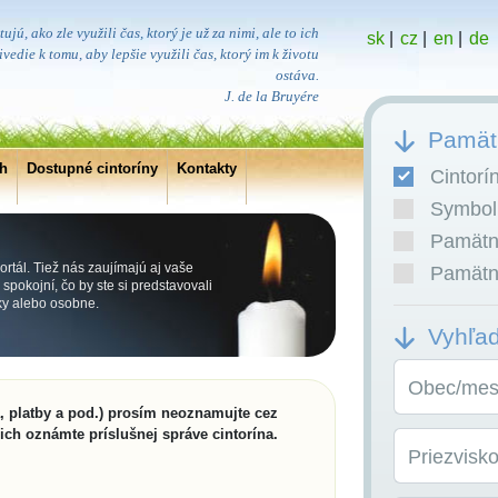
ujú, ako zle využili čas, ktorý je už za nimi, ale to ich
sk
|
cz
|
en
|
de
vedie k tomu, aby lepšie využili čas, ktorý im k životu
ostáva.
J. de la Bruyére
Pamätn
ch
Dostupné cintoríny
Kontakty
Cintorí
Symboli
Pamätní
rtál. Tiež nás zaujímajú aj vaše
Pamätní
pokojní, čo by ste si predstavovali
cky alebo osobne.
Vyhľa
Obec/mest
a, platby a pod.) prosím neoznamujte cez
 ich oznámte príslušnej správe cintorína.
Priezvisk