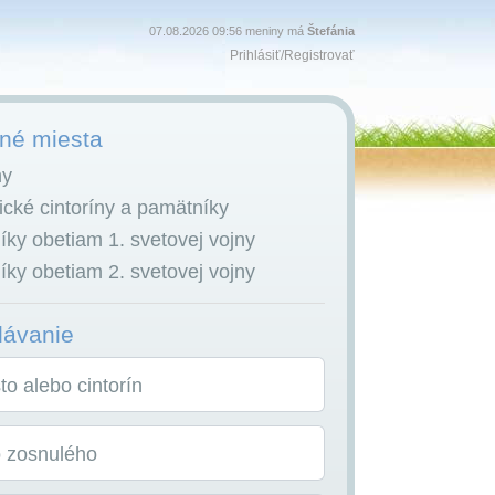
07.08.2026 09:56 meniny má
Štefánia
Prihlásiť
/
Registrovať
é miesta
ny
cké cintoríny a pamätníky
ky obetiam 1. svetovej vojny
ky obetiam 2. svetovej vojny
dávanie
o alebo cintorín
o zosnulého