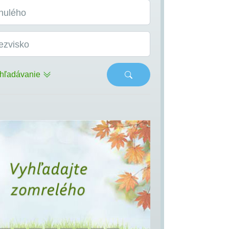
nulého
ezvisko
hľadávanie
s
Next