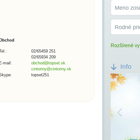
Meno zos
Rodné pri
Obchod
Rozšírené vy
Tel.:
02/65459 251
02/65934 209
E-mail:
obchod@topset.sk
Info
cintoriny@cintoriny.sk
Skype:
topset251
Previou