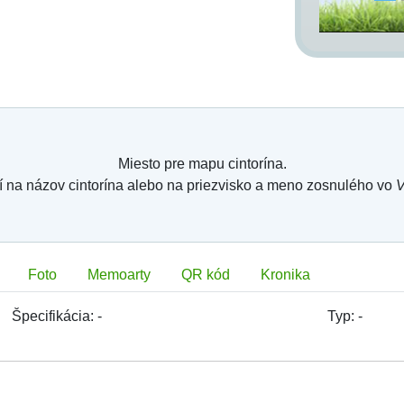
Miesto pre mapu cintorína.
í na názov cintorína alebo na priezvisko a meno zosnulého vo
V
Foto
Memoarty
QR kód
Kronika
Špecifikácia:
-
Typ:
-