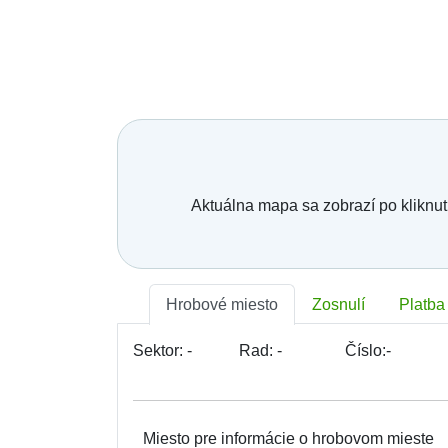
Mesto, obec, organizácia:
Telefónne číslo:
*
E-mail:
*
Vaša správa:
Aktuálna mapa sa zobrazí po kliknut
Hrobové miesto
Zosnulí
Platba
Sektor:
-
Rad:
-
Číslo:
-
Miesto pre informácie o hrobovom mieste