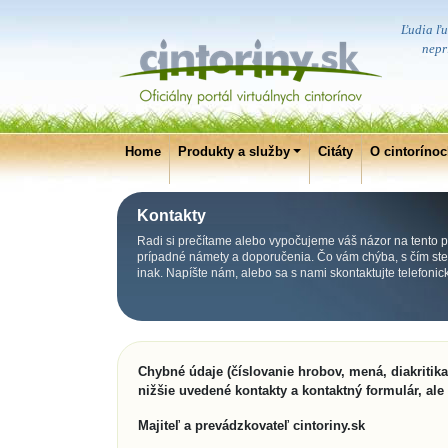
Ľudia ľut
nepri
Home
Produkty a služby
Citáty
O cintoríno
Kontakty
Radi si prečítame alebo vypočujeme váš názor na tento po
prípadné námety a doporučenia. Čo vám chýba, s čím ste s
inak. Napíšte nám, alebo sa s nami skontaktujte telefoni
Chybné údaje (číslovanie hrobov, mená, diakritik
nižšie uvedené kontakty a kontaktný formulár, ale
Majiteľ a prevádzkovateľ cintoriny.sk