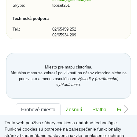
Skype:
topset251
Technická podpora
Tel.:
02/65459 252
02/65934 209
E-mail:
podpora@topset.sk
Skype:
topset272, topset13
Kontaktný formulár (1/3)
Miesto pre mapu cintorína.
Mesto, obec, organizácia:
Aktuálna mapa sa zobrazí po kliknutí na názov cintorína alebo na
priezvisko a meno zosnulého vo
Výsledky (rozšíreného)
vyhľadávania
.
Telefónne číslo:
Hrobové miesto
Zosnulí
Platba
Foto
Tento web používa súbory cookies a obdobné technológie.
Sektor:
-
Rad:
-
Číslo:
-
*
E-mail:
Funkčné cookies sú potrebné na zabezpečenie funkcionality
stránky (zapamätanie nastavenia jazyka, prihlásenie, ochrana