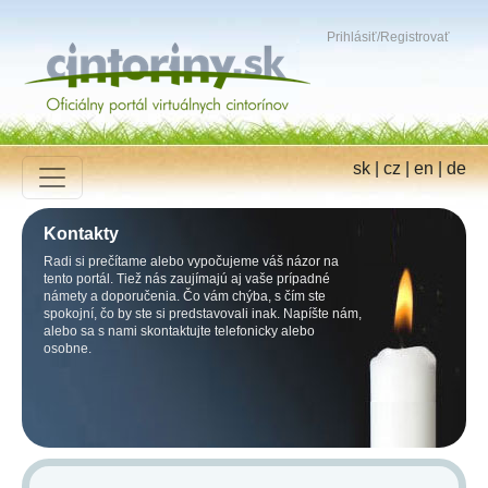
Prihlásiť
/
Registrovať
sk
|
cz
|
en
|
de
Kontakty
Radi si prečítame alebo vypočujeme váš názor na
tento portál. Tiež nás zaujímajú aj vaše prípadné
námety a doporučenia. Čo vám chýba, s čím ste
spokojní, čo by ste si predstavovali inak. Napíšte nám,
alebo sa s nami skontaktujte telefonicky alebo
osobne.