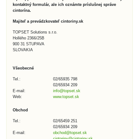
kontaktný formulár, ale ich oznámte príslušnej správe
cintorína.
Majiteľ a prevádzkovateľ cintoriny.sk
TOPSET Solutions s.r.o.
Hollého 2366/25B
900 31 STUPAVA
SLOVAKIA
Všeobecné
Tel.:
02/65935 798
02/65934 209
E-mail:
info@topset.sk
Web:
www.topset.sk
Obchod
Tel.:
02/65459 251
02/65934 209
E-mail:
obchod@topset.sk
cintoriny@cintoriny.sk