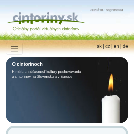
Prihlásiť
/
Registrovať
sk
|
cz
|
en
|
de
O cintorínoch
História a súčasnosť kultúry pochovávania
a cintorínov na Slovensku a v Európe