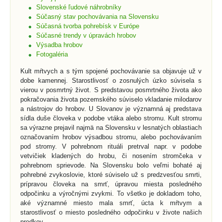
Slovenské ľudové náhrobníky
Súčasný stav pochovávania na Slovensku
Súčasná tvorba pohrebísk v Európe
Súčasné trendy v úpravách hrobov
Výsadba hrobov
Fotogaléria
Kult mŕtvych a s tým spojené pochovávanie sa objavuje už v
dobe kamennej. Starostlivosť o zosnulých úzko súvisela s
vierou v posmrtný život. S predstavou posmrtného života ako
pokračovania života pozemského súviselo vkladanie milodarov
a nástrojov do hrobov. U Slovanov je významná aj predstava
sídla duše človeka v podobe vtáka alebo stromu. Kult stromu
sa výrazne prejavil najmä na Slovensku v lesnatých oblastiach
označovaním hrobov výsadbou stromu, alebo pochovávaním
pod stromy. V pohrebnom rituáli pretrval napr. v podobe
vetvičiek kladených do hrobu, či nosením stromčeka v
pohrebnom sprievode. Na Slovensku bolo veľmi bohaté aj
pohrebné zvykoslovie, ktoré súviselo už s predzvesťou smrti,
prípravou človeka na smrť, úpravou miesta posledného
odpočinku a výročnými zvykmi. To všetko je dokladom toho,
aké významné miesto mala smrť, úcta k mŕtvym a
starostlivosť o miesto posledného odpočinku v živote našich
predkov.