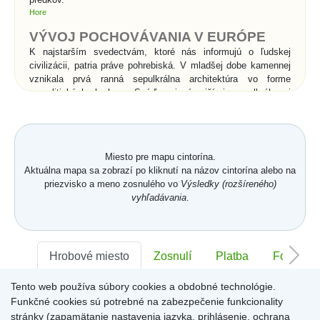
Hore
VÝVOJ POCHOVÁVANIA V EURÓPE
K najstarším svedectvám, ktoré nás informujú o ľudskej
civilizácii, patria práve pohrebiská. V mladšej dobe kamennej
vznikala prvá ranná sepulkrálna architektúra vo forme
megalitických hrobov. Snáď najznámejšími sepulkrálnymi
stavbami v histórii sú kráľovské hrobky v Egypte - pyramídy a
skalné hroby v Údolí kráľov. Rimania vynašli pre pochovávanie
sociálny systém. Pohrebné spolky sa starali o pochovávanie
chudobných do tzv. kolumbárií, kde sa do výklenkov
Miesto pre mapu cintorína.
umiestňovali po dve urny s popolom. Rímske katakomby boli
Aktuálna mapa sa zobrazí po kliknutí na názov cintorína alebo na
podzemné pohrebiská pre kostrové pochovávanie a súviseli s
priezvisko a meno zosnulého vo
Výsledky (rozšíreného)
prechodom od spaľovania mŕtvych ku kostrovému
vyhľadávania
.
pochovávaniu v 2.storočí n. l.. Pod vplyvom kresťanstva
začína v celej Európe prevládať kostrové pochovávanie nad
spaľovaním, čo je spojené s vierou v zmŕtvychvstanie
zomrelých. Od povolenia kresťanstva sa pochovávanie
uskutočňuje priamo v chrámoch a kláštoroch, alebo vo
Hrobové miesto
Zosnulí
Platba
Foto
vysvätenej pôde v ich bezprostrednom okolí.
Tento web používa súbory cookies a obdobné technológie.
Sektor:
-
Rad:
-
Číslo:
-
Významné zmeny v
Funkčné cookies sú potrebné na zabezpečenie funkcionality
pochovávaní nastali až v
stránky (zapamätanie nastavenia jazyka, prihlásenie, ochrana