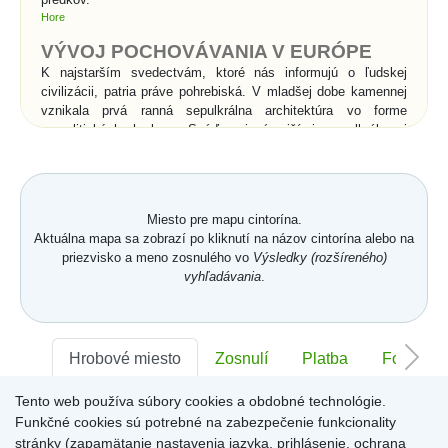
Hore
VÝVOJ POCHOVÁVANIA V EURÓPE
K najstarším svedectvám, ktoré nás informujú o ľudskej
civilizácii, patria práve pohrebiská. V mladšej dobe kamennej
vznikala prvá ranná sepulkrálna architektúra vo forme
megalitických hrobov. Snáď najznámejšími sepulkrálnymi
stavbami v histórii sú kráľovské hrobky v Egypte - pyramídy a
skalné hroby v Údolí kráľov. Rimania vynašli pre pochovávanie
sociálny systém. Pohrebné spolky sa starali o pochovávanie
chudobných do tzv. kolumbárií, kde sa do výklenkov
Miesto pre mapu cintorína.
umiestňovali po dve urny s popolom. Rímske katakomby boli
Aktuálna mapa sa zobrazí po kliknutí na názov cintorína alebo na
podzemné pohrebiská pre kostrové pochovávanie a súviseli s
priezvisko a meno zosnulého vo
Výsledky (rozšíreného)
prechodom od spaľovania mŕtvych ku kostrovému
vyhľadávania
.
pochovávaniu v 2.storočí n. l.. Pod vplyvom kresťanstva
začína v celej Európe prevládať kostrové pochovávanie nad
spaľovaním, čo je spojené s vierou v zmŕtvychvstanie
zomrelých. Od povolenia kresťanstva sa pochovávanie
uskutočňuje priamo v chrámoch a kláštoroch, alebo vo
Hrobové miesto
Zosnulí
Platba
Foto
vysvätenej pôde v ich bezprostrednom okolí.
Tento web používa súbory cookies a obdobné technológie.
Sektor:
-
Rad:
-
Číslo:
-
Významné zmeny v
Funkčné cookies sú potrebné na zabezpečenie funkcionality
pochovávaní nastali až v
stránky (zapamätanie nastavenia jazyka, prihlásenie, ochrana