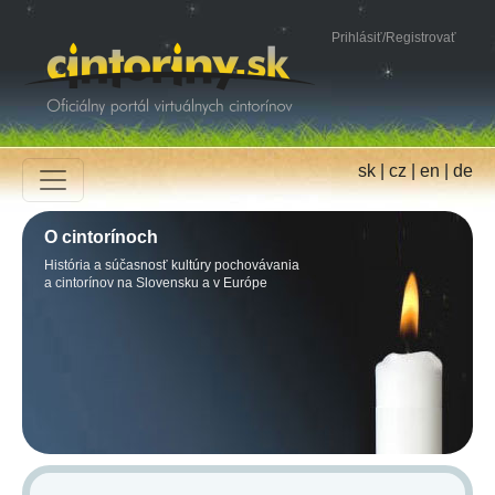
Prihlásiť
/
Registrovať
sk
|
cz
|
en
|
de
O cintorínoch
História a súčasnosť kultúry pochovávania
a cintorínov na Slovensku a v Európe