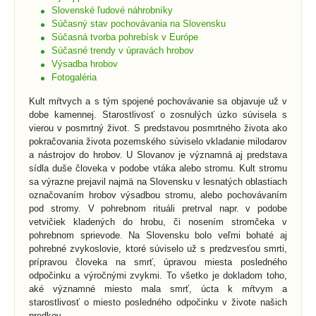
Slovenské ľudové náhrobníky
Súčasný stav pochovávania na Slovensku
Súčasná tvorba pohrebísk v Európe
Súčasné trendy v úpravách hrobov
Výsadba hrobov
Fotogaléria
Kult mŕtvych a s tým spojené pochovávanie sa objavuje už v
dobe kamennej. Starostlivosť o zosnulých úzko súvisela s
vierou v posmrtný život. S predstavou posmrtného života ako
pokračovania života pozemského súviselo vkladanie milodarov
a nástrojov do hrobov. U Slovanov je významná aj predstava
sídla duše človeka v podobe vtáka alebo stromu. Kult stromu
sa výrazne prejavil najmä na Slovensku v lesnatých oblastiach
označovaním hrobov výsadbou stromu, alebo pochovávaním
pod stromy. V pohrebnom rituáli pretrval napr. v podobe
vetvičiek kladených do hrobu, či nosením stromčeka v
pohrebnom sprievode. Na Slovensku bolo veľmi bohaté aj
pohrebné zvykoslovie, ktoré súviselo už s predzvesťou smrti,
prípravou človeka na smrť, úpravou miesta posledného
odpočinku a výročnými zvykmi. To všetko je dokladom toho,
aké významné miesto mala smrť, úcta k mŕtvym a
starostlivosť o miesto posledného odpočinku v živote našich
predkov.