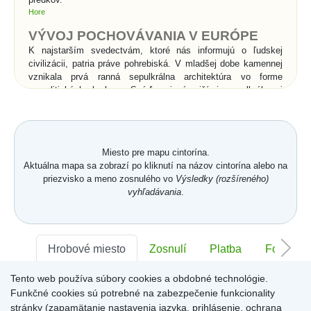
Hore
VÝVOJ POCHOVÁVANIA V EURÓPE
K najstarším svedectvám, ktoré nás informujú o ľudskej
civilizácii, patria práve pohrebiská. V mladšej dobe kamennej
vznikala prvá ranná sepulkrálna architektúra vo forme
megalitických hrobov. Snáď najznámejšími sepulkrálnymi
stavbami v histórii sú kráľovské hrobky v Egypte - pyramídy a
skalné hroby v Údolí kráľov. Rimania vynašli pre pochovávanie
sociálny systém. Pohrebné spolky sa starali o pochovávanie
chudobných do tzv. kolumbárií, kde sa do výklenkov
Miesto pre mapu cintorína.
umiestňovali po dve urny s popolom. Rímske katakomby boli
Aktuálna mapa sa zobrazí po kliknutí na názov cintorína alebo na
podzemné pohrebiská pre kostrové pochovávanie a súviseli s
priezvisko a meno zosnulého vo
Výsledky (rozšíreného)
prechodom od spaľovania mŕtvych ku kostrovému
vyhľadávania
.
pochovávaniu v 2.storočí n. l.. Pod vplyvom kresťanstva
začína v celej Európe prevládať kostrové pochovávanie nad
spaľovaním, čo je spojené s vierou v zmŕtvychvstanie
zomrelých. Od povolenia kresťanstva sa pochovávanie
uskutočňuje priamo v chrámoch a kláštoroch, alebo vo
Hrobové miesto
Zosnulí
Platba
Foto
vysvätenej pôde v ich bezprostrednom okolí.
Tento web používa súbory cookies a obdobné technológie.
Sektor:
-
Rad:
-
Číslo:
-
Významné zmeny v
Funkčné cookies sú potrebné na zabezpečenie funkcionality
pochovávaní nastali až v
stránky (zapamätanie nastavenia jazyka, prihlásenie, ochrana