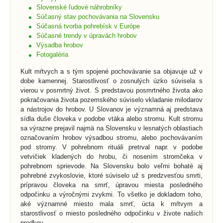
Slovenské ľudové náhrobníky
Súčasný stav pochovávania na Slovensku
Súčasná tvorba pohrebísk v Európe
Súčasné trendy v úpravách hrobov
Výsadba hrobov
Fotogaléria
Kult mŕtvych a s tým spojené pochovávanie sa objavuje už v
dobe kamennej. Starostlivosť o zosnulých úzko súvisela s
vierou v posmrtný život. S predstavou posmrtného života ako
pokračovania života pozemského súviselo vkladanie milodarov
a nástrojov do hrobov. U Slovanov je významná aj predstava
sídla duše človeka v podobe vtáka alebo stromu. Kult stromu
sa výrazne prejavil najmä na Slovensku v lesnatých oblastiach
označovaním hrobov výsadbou stromu, alebo pochovávaním
pod stromy. V pohrebnom rituáli pretrval napr. v podobe
vetvičiek kladených do hrobu, či nosením stromčeka v
pohrebnom sprievode. Na Slovensku bolo veľmi bohaté aj
pohrebné zvykoslovie, ktoré súviselo už s predzvesťou smrti,
prípravou človeka na smrť, úpravou miesta posledného
odpočinku a výročnými zvykmi. To všetko je dokladom toho,
aké významné miesto mala smrť, úcta k mŕtvym a
starostlivosť o miesto posledného odpočinku v živote našich
predkov.