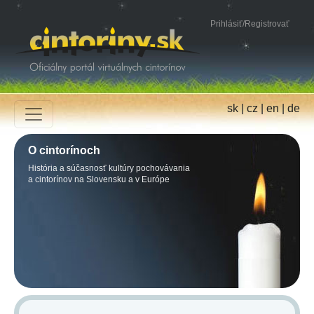
Prihlásiť
/
Registrovať
sk
|
cz
|
en
|
de
O cintorínoch
História a súčasnosť kultúry pochovávania
a cintorínov na Slovensku a v Európe