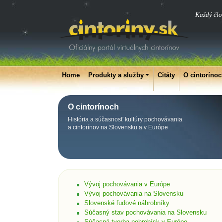
Každý člo
Home
Produkty a služby
Citáty
O cintoríno
O cintorínoch
História a súčasnosť kultúry pochovávania
a cintorínov na Slovensku a v Európe
Vývoj pochovávania v Európe
Vývoj pochovávania na Slovensku
Slovenské ľudové náhrobníky
Súčasný stav pochovávania na Slovensku
Súčasná tvorba pohrebísk v Európe