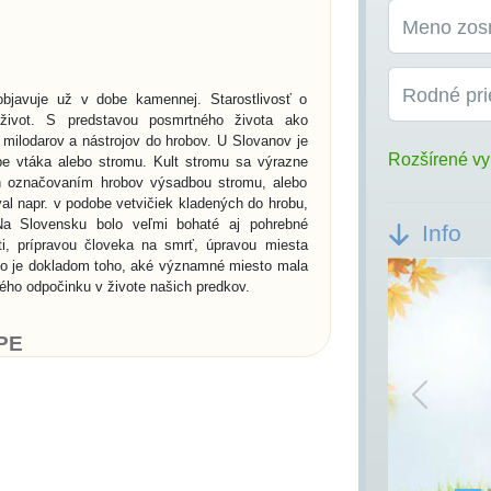
Meno zos
Rodné pri
bjavuje už v dobe kamennej. Starostlivosť o
život. S predstavou posmrtného života ako
milodarov a nástrojov do hrobov. U Slovanov je
Rozšírené vy
e vtáka alebo stromu. Kult stromu sa výrazne
ch označovaním hrobov výsadbou stromu, alebo
al napr. v podobe vetvičiek kladených do hrobu,
a Slovensku bolo veľmi bohaté aj pohrebné
Info
ti, prípravou človeka na smrť, úpravou miesta
ko je dokladom toho, aké významné miesto mala
ného odpočinku v živote našich predkov.
PE
dskej civilizácii, patria práve pohrebiská. V
lna architektúra vo forme megalitických hrobov.
Previou
rii sú kráľovské hrobky v Egypte - pyramídy a
ochovávanie sociálny systém. Pohrebné spolky sa
í, kde sa do výklenkov umiestňovali po dve urny
biská pre kostrové pochovávanie a súviseli s