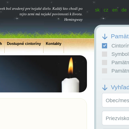
vek bol zrodený pre nejaké dielo. Každý kto chodí po
sk
|
cz
|
en
|
de
tejto zemi má nejaké povinnosti k životu.
Hemingway
Pamätn
ch
Dostupné cintoríny
Kontakty
Cintorí
Symboli
Pamätní
Pamätní
Vyhľa
Obec/mest
Priezvisk