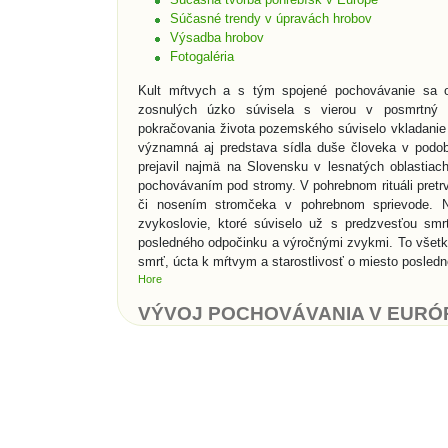
Súčasné trendy v úpravách hrobov
Výsadba hrobov
Fotogaléria
Kult mŕtvych a s tým spojené pochovávanie sa o
zosnulých úzko súvisela s vierou v posmrtný 
pokračovania života pozemského súviselo vkladanie 
významná aj predstava sídla duše človeka v podob
prejavil najmä na Slovensku v lesnatých oblastia
pochovávaním pod stromy. V pohrebnom rituáli pretrv
či nosením stromčeka v pohrebnom sprievode. N
zvykoslovie, ktoré súviselo už s predzvesťou smr
posledného odpočinku a výročnými zvykmi. To všet
smrť, úcta k mŕtvym a starostlivosť o miesto posled
Hore
VÝVOJ POCHOVÁVANIA V EURÓ
K najstarším svedectvám, ktoré nás informujú o ľu
mladšej dobe kamennej vznikala prvá ranná sepulkrá
Snáď najznámejšími sepulkrálnymi stavbami v histó
skalné hroby v Údolí kráľov. Rimania vynašli pre p
starali o pochovávanie chudobných do tzv. kolumbári
s popolom. Rímske katakomby boli podzemné pohre