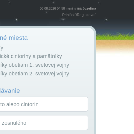
06.08.2026 04:58 meniny má
Jozefína
Prihlásiť
/
Registrovať
é miesta
ny
cké cintoríny a pamätníky
ky obetiam 1. svetovej vojny
ky obetiam 2. svetovej vojny
dávanie
o alebo cintorín
o zosnulého