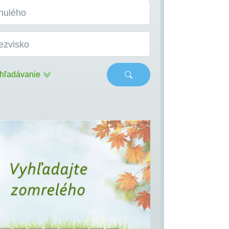
nulého
ezvisko
hľadávanie
s
Next