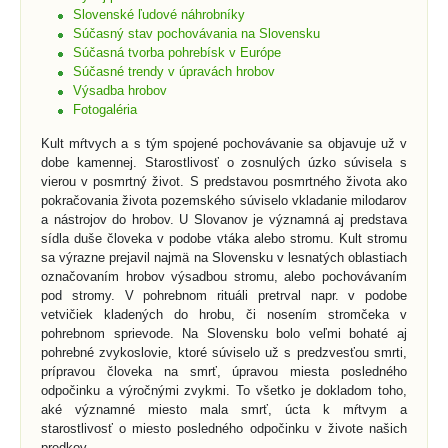
Slovenské ľudové náhrobníky
Súčasný stav pochovávania na Slovensku
Súčasná tvorba pohrebísk v Európe
Súčasné trendy v úpravách hrobov
Výsadba hrobov
Fotogaléria
Kult mŕtvych a s tým spojené pochovávanie sa objavuje už v
dobe kamennej. Starostlivosť o zosnulých úzko súvisela s
vierou v posmrtný život. S predstavou posmrtného života ako
pokračovania života pozemského súviselo vkladanie milodarov
a nástrojov do hrobov. U Slovanov je významná aj predstava
sídla duše človeka v podobe vtáka alebo stromu. Kult stromu
sa výrazne prejavil najmä na Slovensku v lesnatých oblastiach
označovaním hrobov výsadbou stromu, alebo pochovávaním
pod stromy. V pohrebnom rituáli pretrval napr. v podobe
vetvičiek kladených do hrobu, či nosením stromčeka v
pohrebnom sprievode. Na Slovensku bolo veľmi bohaté aj
pohrebné zvykoslovie, ktoré súviselo už s predzvesťou smrti,
prípravou človeka na smrť, úpravou miesta posledného
odpočinku a výročnými zvykmi. To všetko je dokladom toho,
aké významné miesto mala smrť, úcta k mŕtvym a
starostlivosť o miesto posledného odpočinku v živote našich
predkov.