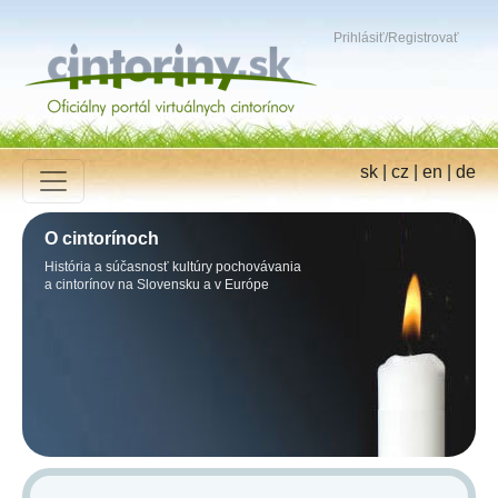
Prihlásiť
/
Registrovať
sk
|
cz
|
en
|
de
O cintorínoch
História a súčasnosť kultúry pochovávania
a cintorínov na Slovensku a v Európe