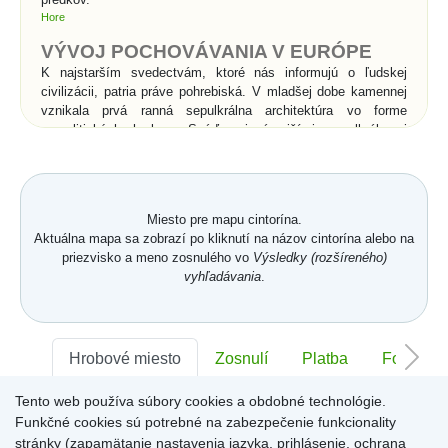
Hore
VÝVOJ POCHOVÁVANIA V EURÓPE
K najstarším svedectvám, ktoré nás informujú o ľudskej
civilizácii, patria práve pohrebiská. V mladšej dobe kamennej
vznikala prvá ranná sepulkrálna architektúra vo forme
megalitických hrobov. Snáď najznámejšími sepulkrálnymi
stavbami v histórii sú kráľovské hrobky v Egypte - pyramídy a
skalné hroby v Údolí kráľov. Rimania vynašli pre pochovávanie
sociálny systém. Pohrebné spolky sa starali o pochovávanie
chudobných do tzv. kolumbárií, kde sa do výklenkov
Miesto pre mapu cintorína.
umiestňovali po dve urny s popolom. Rímske katakomby boli
Aktuálna mapa sa zobrazí po kliknutí na názov cintorína alebo na
podzemné pohrebiská pre kostrové pochovávanie a súviseli s
priezvisko a meno zosnulého vo
Výsledky (rozšíreného)
prechodom od spaľovania mŕtvych ku kostrovému
vyhľadávania
.
pochovávaniu v 2.storočí n. l.. Pod vplyvom kresťanstva
začína v celej Európe prevládať kostrové pochovávanie nad
spaľovaním, čo je spojené s vierou v zmŕtvychvstanie
zomrelých. Od povolenia kresťanstva sa pochovávanie
uskutočňuje priamo v chrámoch a kláštoroch, alebo vo
Hrobové miesto
Zosnulí
Platba
Foto
vysvätenej pôde v ich bezprostrednom okolí.
Tento web používa súbory cookies a obdobné technológie.
Sektor:
-
Rad:
-
Číslo:
-
Významné zmeny v
Funkčné cookies sú potrebné na zabezpečenie funkcionality
pochovávaní nastali až v
stránky (zapamätanie nastavenia jazyka, prihlásenie, ochrana