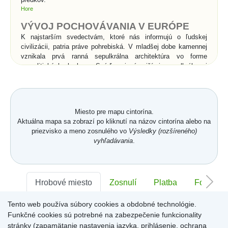
Hore
VÝVOJ POCHOVÁVANIA V EURÓPE
K najstarším svedectvám, ktoré nás informujú o ľudskej
civilizácii, patria práve pohrebiská. V mladšej dobe kamennej
vznikala prvá ranná sepulkrálna architektúra vo forme
megalitických hrobov. Snáď najznámejšími sepulkrálnymi
stavbami v histórii sú kráľovské hrobky v Egypte - pyramídy a
skalné hroby v Údolí kráľov. Rimania vynašli pre pochovávanie
sociálny systém. Pohrebné spolky sa starali o pochovávanie
chudobných do tzv. kolumbárií, kde sa do výklenkov
Miesto pre mapu cintorína.
umiestňovali po dve urny s popolom. Rímske katakomby boli
Aktuálna mapa sa zobrazí po kliknutí na názov cintorína alebo na
podzemné pohrebiská pre kostrové pochovávanie a súviseli s
priezvisko a meno zosnulého vo
Výsledky (rozšíreného)
prechodom od spaľovania mŕtvych ku kostrovému
vyhľadávania
.
pochovávaniu v 2.storočí n. l.. Pod vplyvom kresťanstva
začína v celej Európe prevládať kostrové pochovávanie nad
spaľovaním, čo je spojené s vierou v zmŕtvychvstanie
zomrelých. Od povolenia kresťanstva sa pochovávanie
uskutočňuje priamo v chrámoch a kláštoroch, alebo vo
Hrobové miesto
Zosnulí
Platba
Foto
vysvätenej pôde v ich bezprostrednom okolí.
Tento web používa súbory cookies a obdobné technológie.
Sektor:
-
Rad:
-
Číslo:
-
Významné zmeny v
Funkčné cookies sú potrebné na zabezpečenie funkcionality
pochovávaní nastali až v
stránky (zapamätanie nastavenia jazyka, prihlásenie, ochrana