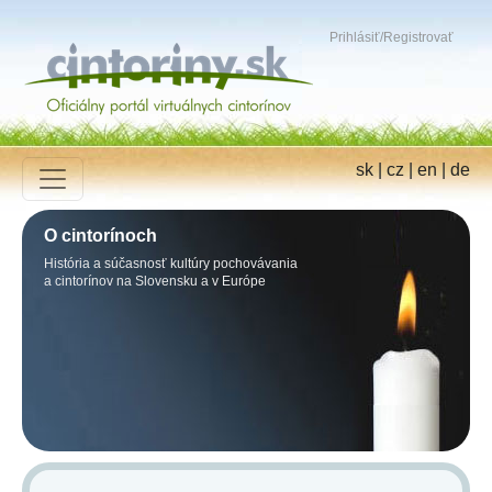
Prihlásiť
/
Registrovať
sk
|
cz
|
en
|
de
O cintorínoch
História a súčasnosť kultúry pochovávania
a cintorínov na Slovensku a v Európe