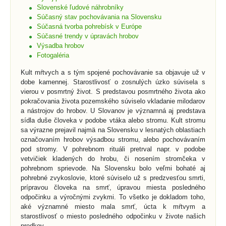
Slovenské ľudové náhrobníky
Súčasný stav pochovávania na Slovensku
Súčasná tvorba pohrebísk v Európe
Súčasné trendy v úpravách hrobov
Výsadba hrobov
Fotogaléria
Kult mŕtvych a s tým spojené pochovávanie sa objavuje už v
dobe kamennej. Starostlivosť o zosnulých úzko súvisela s
vierou v posmrtný život. S predstavou posmrtného života ako
pokračovania života pozemského súviselo vkladanie milodarov
a nástrojov do hrobov. U Slovanov je významná aj predstava
sídla duše človeka v podobe vtáka alebo stromu. Kult stromu
sa výrazne prejavil najmä na Slovensku v lesnatých oblastiach
označovaním hrobov výsadbou stromu, alebo pochovávaním
pod stromy. V pohrebnom rituáli pretrval napr. v podobe
vetvičiek kladených do hrobu, či nosením stromčeka v
pohrebnom sprievode. Na Slovensku bolo veľmi bohaté aj
pohrebné zvykoslovie, ktoré súviselo už s predzvesťou smrti,
prípravou človeka na smrť, úpravou miesta posledného
odpočinku a výročnými zvykmi. To všetko je dokladom toho,
aké významné miesto mala smrť, úcta k mŕtvym a
starostlivosť o miesto posledného odpočinku v živote našich
predkov.