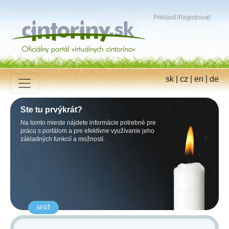
Prihlásiť
/
Registrovať
sk
|
cz
|
en
|
de
Ste tu prvýkrát?
Na tomto mieste nájdete informácie potrebné pre
prácu s portálom a pre efektívne využívanie jeho
základných funkcií a možností.
SPÄŤ