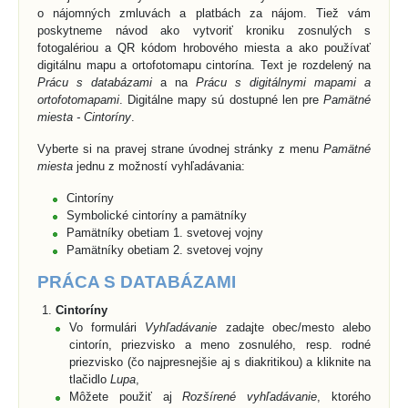
o nájomných zmluvách a platbách za nájom. Tiež vám
poskytneme návod ako vytvoriť kroniku zosnulých s
fotogalériou a QR kódom hrobového miesta a ako používať
digitálnu mapu a ortofotomapu cintorína. Text je rozdelený na
Prácu s databázami
a na
Prácu s digitálnymi mapami a
ortofotomapami
. Digitálne mapy sú dostupné len pre
Pamätné
miesta - Cintoríny
.
Vyberte si na pravej strane úvodnej stránky z menu
Pamätné
miesta
jednu z možností vyhľadávania:
Cintoríny
Symbolické cintoríny a pamätníky
Pamätníky obetiam 1. svetovej vojny
Pamätníky obetiam 2. svetovej vojny
PRÁCA S DATABÁZAMI
Cintoríny
Vo formulári
Vyhľadávanie
zadajte obec/mesto alebo
cintorín, priezvisko a meno zosnulého, resp. rodné
priezvisko (čo najpresnejšie aj s diakritikou) a kliknite na
tlačidlo
Lupa
,
Môžete použiť aj
Rozšírené vyhľadávanie
, ktorého