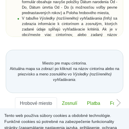
formulár obsahuje navyše položky Dátum narodenia Od -
Do, Dátum úmrtia Od - Do (s možnosťou voľby pevne
prednastavených rokov) a Poloha hrobového miesta,
V tabuľke
Výsledky (rozšíreného) vyhľadávania (Info)
sa
zobrazia informácie k cintorínom a zosnulým, ktorých
zadané údaje spĺňajú vyhľadávacie kritériá. Ak je v
obci/meste viac cintorínov, alebo zadaný názov
obce/mesta je neúplný, zobrazia sa všetky cintoríny a k
nim aj zosnulí (ak bolo zadané priezvisko a meno
zosnulého resp. jeho rodné priezvisko) vo všetkých
relevantných cintorínoch,
Vyberte zo zoznamu cintorín alebo zosnulého a
Miesto pre mapu cintorína.
kliknutím potvrďte výber,
Aktuálna mapa sa zobrazí po kliknutí na názov cintorína alebo na
Zobrazí sa
Karta hrobového miesta
so záložkami
priezvisko a meno zosnulého vo
Výsledky (rozšíreného)
Hrobové miesto
... (viď. popis nižšie) a buď len
vyhľadávania
.
zmenšená digitálna mapa a ortofotomapa cintorína,
alebo digitálna mapa a ortofotomapa cintorína s farebne
vyznačeným hrobovým miestom hľadaného zosnulého.
Na
Karte hrobového miesta
sú v pravom hornom rohu
Hrobové miesto
Zosnulí
Platba
Foto
ikony
Mapa
,
GPS
a
Zdieľať
. Po kliknutí na ne sa
dostanete späť na digitálnu mapu cintorína, získate
Tento web používa súbory cookies a obdobné technológie.
Sektor:
-
Rad:
-
Číslo:
-
súradnice hrobového miesta (funkcia môže byť pre daný
Funkčné cookies sú potrebné na zabezpečenie funkcionality
cintorín uzamknutá) alebo získate URL adresu aktuálne
stránky (zapamätanie nastavenia jazyka, prihlásenie, ochrana
zobrazenej stránky.