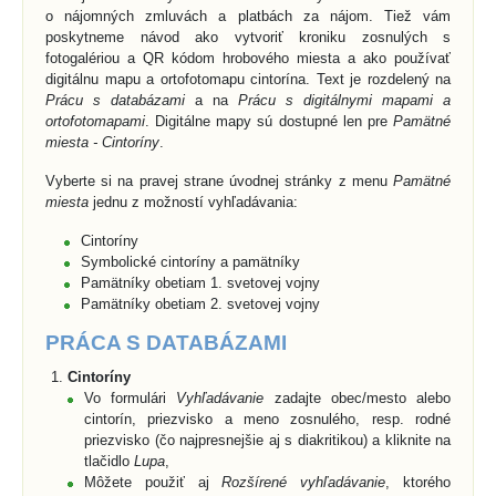
o nájomných zmluvách a platbách za nájom. Tiež vám
poskytneme návod ako vytvoriť kroniku zosnulých s
fotogalériou a QR kódom hrobového miesta a ako používať
digitálnu mapu a ortofotomapu cintorína. Text je rozdelený na
Prácu s databázami
a na
Prácu s digitálnymi mapami a
ortofotomapami
. Digitálne mapy sú dostupné len pre
Pamätné
miesta - Cintoríny
.
Vyberte si na pravej strane úvodnej stránky z menu
Pamätné
miesta
jednu z možností vyhľadávania:
Cintoríny
Symbolické cintoríny a pamätníky
Pamätníky obetiam 1. svetovej vojny
Pamätníky obetiam 2. svetovej vojny
PRÁCA S DATABÁZAMI
Cintoríny
Vo formulári
Vyhľadávanie
zadajte obec/mesto alebo
cintorín, priezvisko a meno zosnulého, resp. rodné
priezvisko (čo najpresnejšie aj s diakritikou) a kliknite na
tlačidlo
Lupa
,
Môžete použiť aj
Rozšírené vyhľadávanie
, ktorého