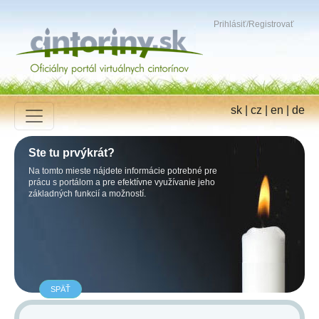
Prihlásiť
/
Registrovať
sk
|
cz
|
en
|
de
Ste tu prvýkrát?
Na tomto mieste nájdete informácie potrebné pre
prácu s portálom a pre efektívne využívanie jeho
základných funkcií a možností.
SPÄŤ