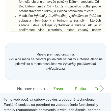
formulár obsahuje navyše položky Dátum narodenia Od -
Do, Dátum úmrtia Od - Do (s možnosťou voľby pevne
prednastavených rokov) a Poloha hrobového miesta,
V tabuľke
Výsledky (rozšíreného) vyhľadávania (Info)
sa
zobrazia informácie k cintorínom a zosnulým, ktorých
zadané údaje spĺňajú vyhľadávacie kritériá. Ak je v
obci/meste viac cintorínov, alebo zadaný názov
obce/mesta je neúplný, zobrazia sa všetky cintoríny a k
nim aj zosnulí (ak bolo zadané priezvisko a meno
zosnulého resp. jeho rodné priezvisko) vo všetkých
relevantných cintorínoch,
Vyberte zo zoznamu cintorín alebo zosnulého a
Miesto pre mapu cintorína.
kliknutím potvrďte výber,
Aktuálna mapa sa zobrazí po kliknutí na názov cintorína alebo na
Zobrazí sa
Karta hrobového miesta
so záložkami
priezvisko a meno zosnulého vo
Výsledky (rozšíreného)
Hrobové miesto
... (viď. popis nižšie) a buď len
vyhľadávania
.
zmenšená digitálna mapa a ortofotomapa cintorína,
alebo digitálna mapa a ortofotomapa cintorína s farebne
vyznačeným hrobovým miestom hľadaného zosnulého.
Na
Karte hrobového miesta
sú v pravom hornom rohu
Hrobové miesto
Zosnulí
Platba
Foto
ikony
Mapa
,
GPS
a
Zdieľať
. Po kliknutí na ne sa
dostanete späť na digitálnu mapu cintorína, získate
Tento web používa súbory cookies a obdobné technológie.
Sektor:
-
Rad:
-
Číslo:
-
súradnice hrobového miesta (funkcia môže byť pre daný
Funkčné cookies sú potrebné na zabezpečenie funkcionality
cintorín uzamknutá) alebo získate URL adresu aktuálne
stránky (zapamätanie nastavenia jazyka, prihlásenie, ochrana
zobrazenej stránky.