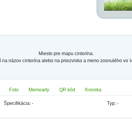
intorína, alebo digitálna mapa a ortofotomapa
estom hľadaného zosnulého. Na
Karte hrobového
,
GPS
a
Zdieľať
. Po kliknutí na ne sa dostanete
radnice hrobového miesta (funkcia môže byť pre
resu aktuálne zobrazenej stránky.
 hrobovom mieste, čísle hrobového miesta, o
 mieste, platnosti nájomnej zmluvy, zaplatení
ozícii na portál) a kontaktné údaje na správu
Miesto pre mapu cintorína.
me zosnulých na farebne zvýraznené priezvisko
í na názov cintorína alebo na priezvisko a meno zosnulého vo
V
ie informácie o ňom.
 príslušného hrobového miesta.
Foto
Memoarty
QR kód
Kronika
mieste na mape virtuálny kahan, sviečku, alebo
a kamienky (memoarty). Ak nemáte možnosť prísť
Špecifikácia:
-
Typ:
-
e jeden zo spôsobov ako si spomenúť na svojho
ložku
Memoarty
, vyberte si z ponuky jeden z
 koho
(polia nie sú povinné) a kliknite na tlačidlo