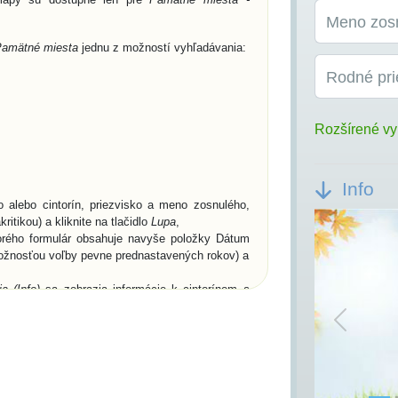
Meno zos
amätné miesta
jednu z možností vyhľadávania:
Rodné pri
Rozšírené vy
Info
 alebo cintorín, priezvisko a meno zosnulého,
ritikou) a kliknite na tlačidlo
Lupa
,
orého formulár obsahuje navyše položky Dátum
ožnosťou voľby pevne prednastavených rokov) a
a (Info)
sa zobrazia informácie k cintorínom a
ľadávacie kritériá. Ak je v obci/meste viac
eúplný, zobrazia sa všetky cintoríny a k nim aj
Previou
nulého resp. jeho rodné priezvisko) vo všetkých
kliknutím potvrďte výber,
ami
Hrobové miesto
... (viď. popis nižšie) a buď