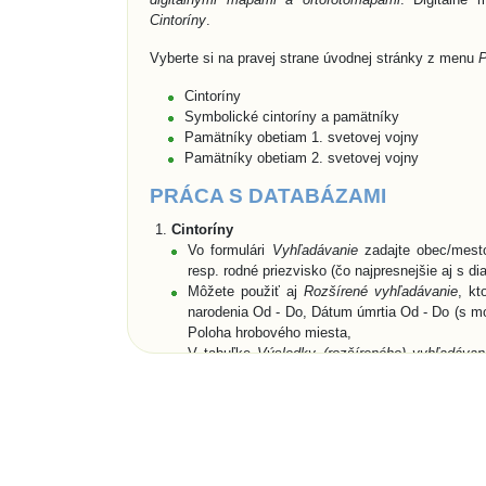
Cintoríny
.
Vyberte si na pravej strane úvodnej stránky z menu
P
Cintoríny
Symbolické cintoríny a pamätníky
Pamätníky obetiam 1. svetovej vojny
Pamätníky obetiam 2. svetovej vojny
PRÁCA S DATABÁZAMI
Cintoríny
Vo formulári
Vyhľadávanie
zadajte obec/mesto
resp. rodné priezvisko (čo najpresnejšie aj s diak
Môžete použiť aj
Rozšírené vyhľadávanie
, kt
narodenia Od - Do, Dátum úmrtia Od - Do (s m
Poloha hrobového miesta,
V tabuľke
Výsledky (rozšíreného) vyhľadávani
zosnulým, ktorých zadané údaje spĺňajú vyh
cintorínov, alebo zadaný názov obce/mesta je n
zosnulí (ak bolo zadané priezvisko a meno zos
relevantných cintorínoch,
Vyberte zo zoznamu cintorín alebo zosnulého a 
Zobrazí sa
Karta hrobového miesta
so záložk