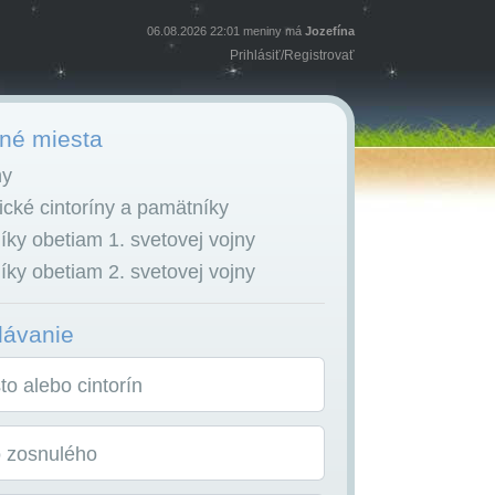
06.08.2026 22:01 meniny má
Jozefína
Prihlásiť
/
Registrovať
é miesta
ny
cké cintoríny a pamätníky
ky obetiam 1. svetovej vojny
ky obetiam 2. svetovej vojny
dávanie
o alebo cintorín
o zosnulého