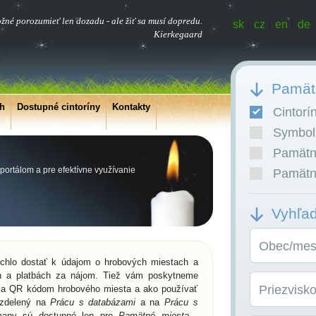
ožné porozumieť len dozadu - ale žiť sa musí dopredu.
sk
|
cz
|
en
|
de
Kierkegaard
Pamätn
ch
Dostupné cintoríny
Kontakty
Cintorí
Symboli
Pamätní
portálom a pre efektívne využívanie
Pamätní
Vyhľa
Obec/mest
ýchlo dostať k údajom o hrobových miestach a
h a platbách za nájom. Tiež vám poskytneme
Priezvisk
ou a QR kódom hrobového miesta a ako používať
rozdelený na
Prácu s databázami
a na
Prácu s
 mapy sú dostupné len pre
Pamätné miesta -