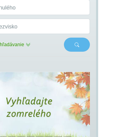
nulého
ezvisko
hľadávanie
s
Next