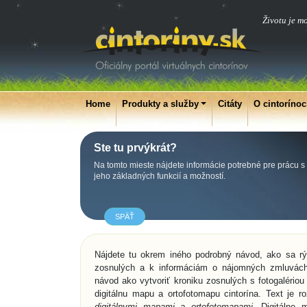
Životu je m
Home
Produkty a služby
Citáty
O cintoríno
Ste tu prvýkrát?
Na tomto mieste nájdete informácie potrebné pre prácu s 
jeho základných funkcií a možností.
SPÄŤ
Nájdete tu okrem iného podrobný návod, ako sa r
zosnulých a k informáciám o nájomných zmluvác
návod ako vytvoriť kroniku zosnulých s fotogaléri
digitálnu mapu a ortofotomapu cintorína. Text je 
digitálnymi mapami a ortofotomapami
. Digitálne