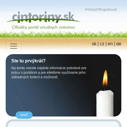
Prihlásiť
/
Registrovať
sk
|
cz
|
en
|
de
Ste tu prvýkrát?
Na tomto mieste nájdete informácie potrebné pre
prácu s portálom a pre efektívne využívanie jeho
základných funkcií a možností.
SPÄŤ