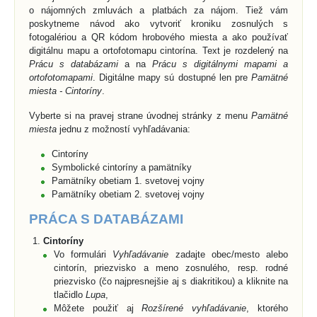
o nájomných zmluvách a platbách za nájom. Tiež vám
poskytneme návod ako vytvoriť kroniku zosnulých s
fotogalériou a QR kódom hrobového miesta a ako používať
digitálnu mapu a ortofotomapu cintorína. Text je rozdelený na
Prácu s databázami
a na
Prácu s digitálnymi mapami a
ortofotomapami
. Digitálne mapy sú dostupné len pre
Pamätné
miesta - Cintoríny
.
Vyberte si na pravej strane úvodnej stránky z menu
Pamätné
miesta
jednu z možností vyhľadávania:
Cintoríny
Symbolické cintoríny a pamätníky
Pamätníky obetiam 1. svetovej vojny
Pamätníky obetiam 2. svetovej vojny
PRÁCA S DATABÁZAMI
Cintoríny
Vo formulári
Vyhľadávanie
zadajte obec/mesto alebo
cintorín, priezvisko a meno zosnulého, resp. rodné
priezvisko (čo najpresnejšie aj s diakritikou) a kliknite na
tlačidlo
Lupa
,
Môžete použiť aj
Rozšírené vyhľadávanie
, ktorého