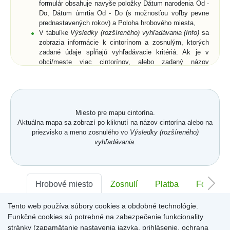
formulár obsahuje navyše položky Dátum narodenia Od -
Do, Dátum úmrtia Od - Do (s možnosťou voľby pevne
prednastavených rokov) a Poloha hrobového miesta,
V tabuľke
Výsledky (rozšíreného) vyhľadávania (Info)
sa
zobrazia informácie k cintorínom a zosnulým, ktorých
zadané údaje spĺňajú vyhľadávacie kritériá. Ak je v
obci/meste viac cintorínov, alebo zadaný názov
obce/mesta je neúplný, zobrazia sa všetky cintoríny a k
nim aj zosnulí (ak bolo zadané priezvisko a meno
zosnulého resp. jeho rodné priezvisko) vo všetkých
relevantných cintorínoch,
Vyberte zo zoznamu cintorín alebo zosnulého a
Miesto pre mapu cintorína.
kliknutím potvrďte výber,
Aktuálna mapa sa zobrazí po kliknutí na názov cintorína alebo na
Zobrazí sa
Karta hrobového miesta
so záložkami
priezvisko a meno zosnulého vo
Výsledky (rozšíreného)
Hrobové miesto
... (viď. popis nižšie) a buď len
vyhľadávania
.
zmenšená digitálna mapa a ortofotomapa cintorína,
alebo digitálna mapa a ortofotomapa cintorína s farebne
vyznačeným hrobovým miestom hľadaného zosnulého.
Na
Karte hrobového miesta
sú v pravom hornom rohu
Hrobové miesto
Zosnulí
Platba
Foto
ikony
Mapa
,
GPS
a
Zdieľať
. Po kliknutí na ne sa
dostanete späť na digitálnu mapu cintorína, získate
Tento web používa súbory cookies a obdobné technológie.
Sektor:
-
Rad:
-
Číslo:
-
súradnice hrobového miesta (funkcia môže byť pre daný
Funkčné cookies sú potrebné na zabezpečenie funkcionality
cintorín uzamknutá) alebo získate URL adresu aktuálne
stránky (zapamätanie nastavenia jazyka, prihlásenie, ochrana
zobrazenej stránky.