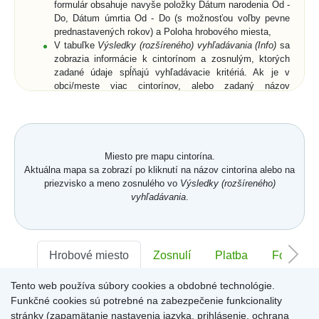
formulár obsahuje navyše položky Dátum narodenia Od -
Do, Dátum úmrtia Od - Do (s možnosťou voľby pevne
prednastavených rokov) a Poloha hrobového miesta,
V tabuľke
Výsledky (rozšíreného) vyhľadávania (Info)
sa
zobrazia informácie k cintorínom a zosnulým, ktorých
zadané údaje spĺňajú vyhľadávacie kritériá. Ak je v
obci/meste viac cintorínov, alebo zadaný názov
obce/mesta je neúplný, zobrazia sa všetky cintoríny a k
nim aj zosnulí (ak bolo zadané priezvisko a meno
zosnulého resp. jeho rodné priezvisko) vo všetkých
relevantných cintorínoch,
Vyberte zo zoznamu cintorín alebo zosnulého a
Miesto pre mapu cintorína.
kliknutím potvrďte výber,
Aktuálna mapa sa zobrazí po kliknutí na názov cintorína alebo na
Zobrazí sa
Karta hrobového miesta
so záložkami
priezvisko a meno zosnulého vo
Výsledky (rozšíreného)
Hrobové miesto
... (viď. popis nižšie) a buď len
vyhľadávania
.
zmenšená digitálna mapa a ortofotomapa cintorína,
alebo digitálna mapa a ortofotomapa cintorína s farebne
vyznačeným hrobovým miestom hľadaného zosnulého.
Na
Karte hrobového miesta
sú v pravom hornom rohu
Hrobové miesto
Zosnulí
Platba
Foto
ikony
Mapa
,
GPS
a
Zdieľať
. Po kliknutí na ne sa
dostanete späť na digitálnu mapu cintorína, získate
Tento web používa súbory cookies a obdobné technológie.
Sektor:
-
Rad:
-
Číslo:
-
súradnice hrobového miesta (funkcia môže byť pre daný
Funkčné cookies sú potrebné na zabezpečenie funkcionality
cintorín uzamknutá) alebo získate URL adresu aktuálne
stránky (zapamätanie nastavenia jazyka, prihlásenie, ochrana
zobrazenej stránky.