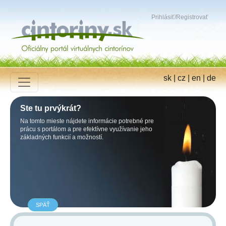
Prihlásiť
/
Registrovať
sk
|
cz
|
en
|
de
Ste tu prvýkrát?
Na tomto mieste nájdete informácie potrebné pre
prácu s portálom a pre efektívne využívanie jeho
základných funkcií a možností.
SPÄŤ