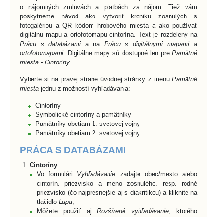
o nájomných zmluvách a platbách za nájom. Tiež vám
poskytneme návod ako vytvoriť kroniku zosnulých s
fotogalériou a QR kódom hrobového miesta a ako používať
digitálnu mapu a ortofotomapu cintorína. Text je rozdelený na
Prácu s databázami
a na
Prácu s digitálnymi mapami a
ortofotomapami
. Digitálne mapy sú dostupné len pre
Pamätné
miesta - Cintoríny
.
Vyberte si na pravej strane úvodnej stránky z menu
Pamätné
miesta
jednu z možností vyhľadávania:
Cintoríny
Symbolické cintoríny a pamätníky
Pamätníky obetiam 1. svetovej vojny
Pamätníky obetiam 2. svetovej vojny
PRÁCA S DATABÁZAMI
Cintoríny
Vo formulári
Vyhľadávanie
zadajte obec/mesto alebo
cintorín, priezvisko a meno zosnulého, resp. rodné
priezvisko (čo najpresnejšie aj s diakritikou) a kliknite na
tlačidlo
Lupa
,
Môžete použiť aj
Rozšírené vyhľadávanie
, ktorého