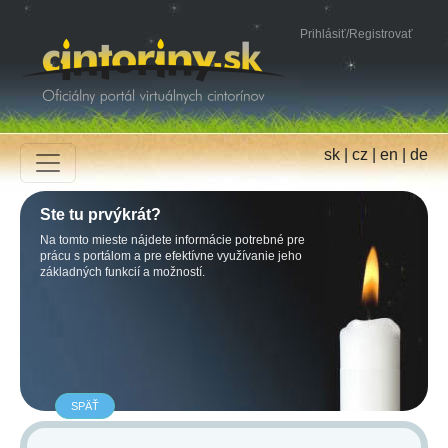
Prihlásiť
/
Registrovať
sk
|
cz
|
en
|
de
Ste tu prvýkrát?
Na tomto mieste nájdete informácie potrebné pre
prácu s portálom a pre efektívne využívanie jeho
základných funkcií a možností.
SPÄŤ