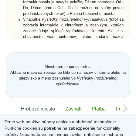
formulár obsahuje navyše položky Dátum narodenia Od -
Do, Dátum úmrtia Od - Do (s možnosťou voľby pevne
prednastavených rokov) a Poloha hrobového miesta,
V tabuľke
Výsledky (rozšíreného) vyhľadávania (Info)
sa
zobrazia informácie k cintorínom a zosnulým, ktorých
zadané údaje spĺňajú vyhľadávacie kritériá. Ak je v
obci/meste viac cintorínov, alebo zadaný názov
obce/mesta je neúplný, zobrazia sa všetky cintoríny a k
nim aj zosnulí (ak bolo zadané priezvisko a meno
zosnulého resp. jeho rodné priezvisko) vo všetkých
relevantných cintorínoch,
Vyberte zo zoznamu cintorín alebo zosnulého a
Miesto pre mapu cintorína.
kliknutím potvrďte výber,
Aktuálna mapa sa zobrazí po kliknutí na názov cintorína alebo na
Zobrazí sa
Karta hrobového miesta
so záložkami
priezvisko a meno zosnulého vo
Výsledky (rozšíreného)
Hrobové miesto
... (viď. popis nižšie) a buď len
vyhľadávania
.
zmenšená digitálna mapa a ortofotomapa cintorína,
alebo digitálna mapa a ortofotomapa cintorína s farebne
vyznačeným hrobovým miestom hľadaného zosnulého.
Na
Karte hrobového miesta
sú v pravom hornom rohu
Hrobové miesto
Zosnulí
Platba
Foto
ikony
Mapa
,
GPS
a
Zdieľať
. Po kliknutí na ne sa
dostanete späť na digitálnu mapu cintorína, získate
Tento web používa súbory cookies a obdobné technológie.
Sektor:
-
Rad:
-
Číslo:
-
súradnice hrobového miesta (funkcia môže byť pre daný
Funkčné cookies sú potrebné na zabezpečenie funkcionality
cintorín uzamknutá) alebo získate URL adresu aktuálne
stránky (zapamätanie nastavenia jazyka, prihlásenie, ochrana
zobrazenej stránky.