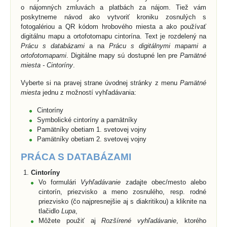
o nájomných zmluvách a platbách za nájom. Tiež vám
poskytneme návod ako vytvoriť kroniku zosnulých s
fotogalériou a QR kódom hrobového miesta a ako používať
digitálnu mapu a ortofotomapu cintorína. Text je rozdelený na
Prácu s databázami
a na
Prácu s digitálnymi mapami a
ortofotomapami
. Digitálne mapy sú dostupné len pre
Pamätné
miesta - Cintoríny
.
Vyberte si na pravej strane úvodnej stránky z menu
Pamätné
miesta
jednu z možností vyhľadávania:
Cintoríny
Symbolické cintoríny a pamätníky
Pamätníky obetiam 1. svetovej vojny
Pamätníky obetiam 2. svetovej vojny
PRÁCA S DATABÁZAMI
Cintoríny
Vo formulári
Vyhľadávanie
zadajte obec/mesto alebo
cintorín, priezvisko a meno zosnulého, resp. rodné
priezvisko (čo najpresnejšie aj s diakritikou) a kliknite na
tlačidlo
Lupa
,
Môžete použiť aj
Rozšírené vyhľadávanie
, ktorého