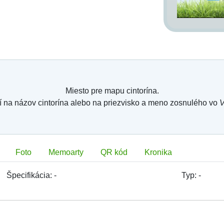
Miesto pre mapu cintorína.
í na názov cintorína alebo na priezvisko a meno zosnulého vo
V
Foto
Memoarty
QR kód
Kronika
Špecifikácia:
-
Typ:
-