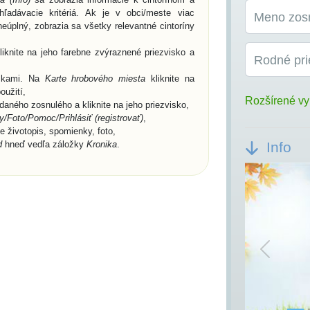
ľadávacie kritériá. Ak je v obci/meste viac
Meno zos
eúplný, zobrazia sa všetky relevantné cintoríny
knite na jeho farebne zvýraznené priezvisko a
Rodné pri
žkami. Na
Karte hrobového miesta
kliknite na
oužití,
Rozšírené vy
aného zosnulého a kliknite na jeho priezvisko,
/Foto/Pomoc/Prihlásiť (registrovať)
,
te životopis, spomienky, foto,
d
hneď vedľa záložky
Kronika
.
Info
Previou