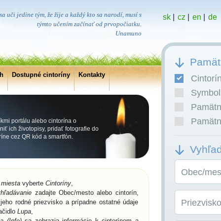
a uči jedine tým, že žije a každý kto sa narodí, musí s
sk
|
cz
|
en
|
de
týmto učením začínať od prvopočiatku.
Unamuno
Pamätn
ch
Dostupné cintoríny
Kontakty
Cintorí
Symboli
Pamätní
Pamätní
íkmi portálu alebo cintorína o
ť ich životopisy, pridať fotografie do
oríne cez QR kód a smartfón.
Vyhľa
Obec/mest
 miesta
vyberte
Cintoríny
,
hľadávanie
zadajte Obec/mesto alebo cintorín,
Priezvisk
jeho rodné priezvisko a prípadne ostatné údaje
lačidlo
Lupa
,
a (Info)
sa zobrazia informácie k cintorínom a