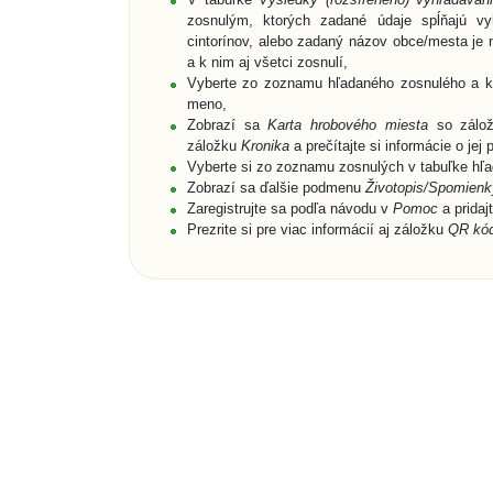
zosnulým, ktorých zadané údaje spĺňajú vyh
cintorínov, alebo zadaný názov obce/mesta je n
a k nim aj všetci zosnulí,
Vyberte zo zoznamu hľadaného zosnulého a kli
meno,
Zobrazí sa
Karta hrobového miesta
so zálo
záložku
Kronika
a prečítajte si informácie o jej p
Vyberte si zo zoznamu zosnulých v tabuľke hľad
Zobrazí sa ďalšie podmenu
Životopis/Spomienky
Zaregistrujte sa podľa návodu v
Pomoc
a pridaj
Prezrite si pre viac informácií aj záložku
QR kó