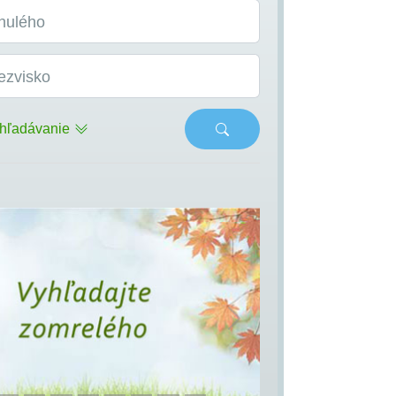
nulého
ezvisko
hľadávanie
s
Next