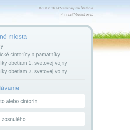
07.08.2026 14:50 meniny má
Štefánia
Prihlásiť
/
Registrovať
é miesta
ny
cké cintoríny a pamätníky
ky obetiam 1. svetovej vojny
ky obetiam 2. svetovej vojny
dávanie
o alebo cintorín
o zosnulého