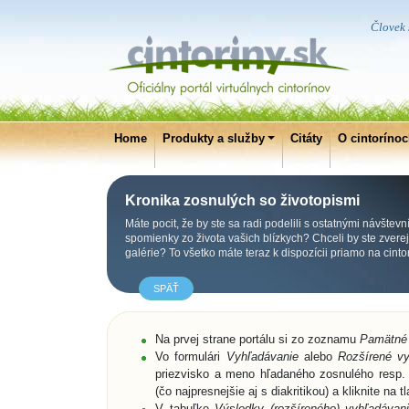
Človek s
Home
Produkty a služby
Citáty
O cintoríno
Kronika zosnulých so životopismi
Máte pocit, že by ste sa radi podelili s ostatnými návštevn
spomienky zo života vašich blízkych? Chceli by ste zverejni
galérie? To všetko máte teraz k dispozícii priamo na cint
SPÄŤ
Na prvej strane portálu si zo zoznamu
Pamätné
Vo formulári
Vyhľadávanie
alebo
Rozšírené vy
priezvisko a meno hľadaného zosnulého resp. 
(čo najpresnejšie aj s diakritikou) a kliknite na t
V tabuľke
Výsledky (rozšíreného) vyhľadávani