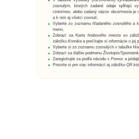
zosnulým, ktorých zadané údaje spĺňajú vyh
cintorínov, alebo zadaný názov obce/mesta je n
a k nim aj všetci zosnulí,
Vyberte zo zoznamu hľadaného zosnulého a kli
meno,
Zobrazí sa
Karta hrobového miesta
so zálo
záložku
Kronika
a prečítajte si informácie o jej p
Vyberte si zo zoznamu zosnulých v tabuľke hľad
Zobrazí sa ďalšie podmenu
Životopis/Spomienky
Zaregistrujte sa podľa návodu v
Pomoc
a pridaj
Prezrite si pre viac informácií aj záložku
QR kó