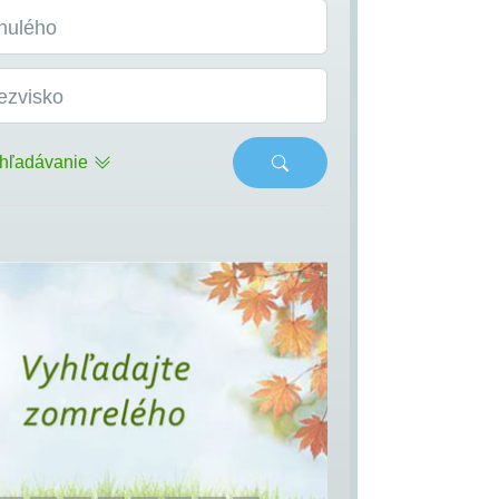
nulého
ezvisko
hľadávanie
s
Next