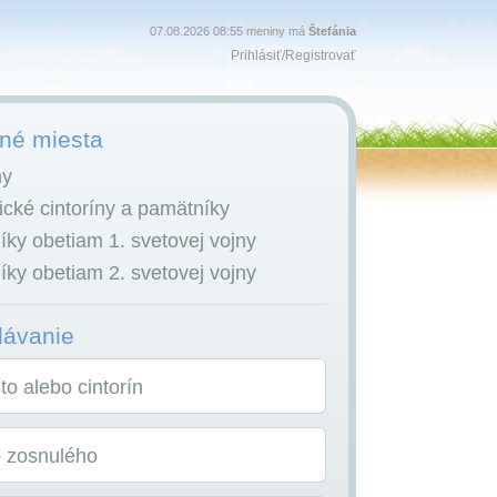
07.08.2026 08:55 meniny má
Štefánia
Prihlásiť
/
Registrovať
é miesta
ny
cké cintoríny a pamätníky
ky obetiam 1. svetovej vojny
ky obetiam 2. svetovej vojny
dávanie
o alebo cintorín
o zosnulého