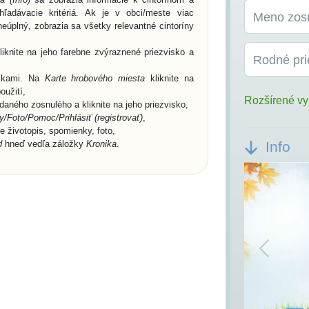
ľadávacie kritériá. Ak je v obci/meste viac
Meno zos
eúplný, zobrazia sa všetky relevantné cintoríny
knite na jeho farebne zvýraznené priezvisko a
Rodné pri
žkami. Na
Karte hrobového miesta
kliknite na
oužití,
Rozšírené vy
aného zosnulého a kliknite na jeho priezvisko,
/Foto/Pomoc/Prihlásiť (registrovať)
,
te životopis, spomienky, foto,
d
hneď vedľa záložky
Kronika
.
Info
Previou