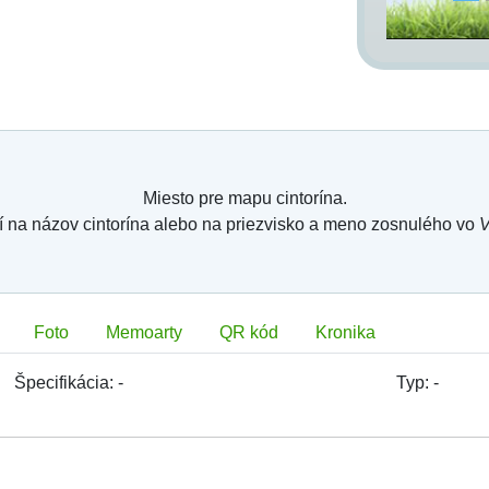
Miesto pre mapu cintorína.
í na názov cintorína alebo na priezvisko a meno zosnulého vo
V
Foto
Memoarty
QR kód
Kronika
Špecifikácia:
-
Typ:
-