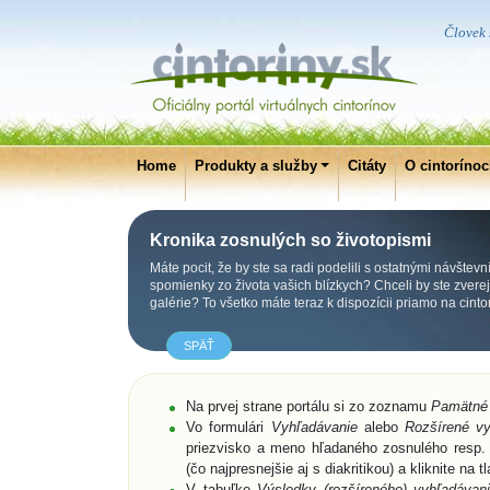
Človek s
Home
Produkty a služby
Citáty
O cintoríno
Kronika zosnulých so životopismi
Máte pocit, že by ste sa radi podelili s ostatnými návštevn
spomienky zo života vašich blízkych? Chceli by ste zverejni
galérie? To všetko máte teraz k dispozícii priamo na cint
SPÄŤ
Na prvej strane portálu si zo zoznamu
Pamätné
Vo formulári
Vyhľadávanie
alebo
Rozšírené vy
priezvisko a meno hľadaného zosnulého resp. 
(čo najpresnejšie aj s diakritikou) a kliknite na t
V tabuľke
Výsledky (rozšíreného) vyhľadávani