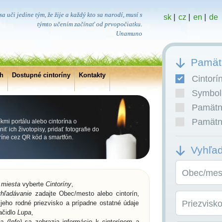
a uči jedine tým, že žije a každý kto sa narodí, musí s
sk
|
cz
|
en
|
de
týmto učením začínať od prvopočiatku.
Unamuno
Pamätn
ch
Dostupné cintoríny
Kontakty
Cintorí
Symboli
Pamätní
Pamätní
íkmi portálu alebo cintorína o
ť ich životopisy, pridať fotografie do
oríne cez QR kód a smartfón.
Vyhľa
Obec/mest
 miesta
vyberte
Cintoríny
,
hľadávanie
zadajte Obec/mesto alebo cintorín,
Priezvisk
jeho rodné priezvisko a prípadne ostatné údaje
lačidlo
Lupa
,
a (Info)
sa zobrazia informácie k cintorínom a