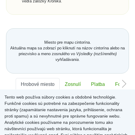
vedľa záložky
Kronika
.
Miesto pre mapu cintorína.
Aktuálna mapa sa zobrazí po kliknutí na názov cintorína alebo na
priezvisko a meno zosnulého vo
Výsledky (rozšíreného)
vyhľadávania
.
Hrobové miesto
Zosnulí
Platba
Foto
Tento web používa súbory cookies a obdobné technológie.
Sektor:
-
Rad:
-
Číslo:
-
Funkčné cookies sú potrebné na zabezpečenie funkcionality
stránky (zapamätanie nastavenia jazyka, prihlásenie, ochrana
proti spamu) a sú nevyhnutné pre správne fungovanie webu.
Miesto pre informácie o hrobovom mieste
Analytické cookies používame na porozumenie tomu ako
návštevníci používajú web stránku, ktorá funkcionalita je