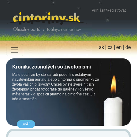
Prihlásiť
/
Registrovať
sk
|
cz
|
en
|
de
Kronika zosnulých so životopismi
Máte pocit, že by ste sa radi podelili s ostatnými
návštevníkmi portálu alebo cintorína o spomienky zo
života vašich blízkych? Chceli by ste zverejniť ich
životopisy, pridať fotografie do galérie? To všetko
máte teraz k dispozícii priamo na cintoríne cez QR
kód a smartfón.
SPÄŤ