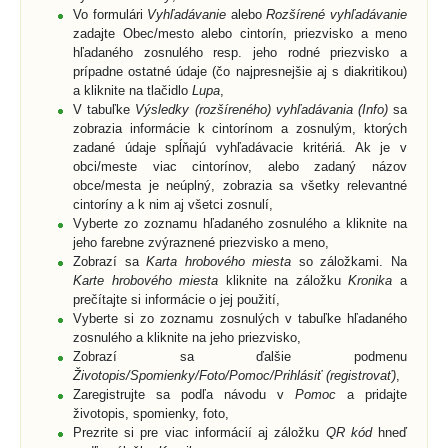
Vo formulári
Vyhľadávanie
alebo
Rozšírené vyhľadávanie
zadajte Obec/mesto alebo cintorín, priezvisko a meno
hľadaného zosnulého resp. jeho rodné priezvisko a
prípadne ostatné údaje (čo najpresnejšie aj s diakritikou)
a kliknite na tlačidlo
Lupa
,
V tabuľke
Výsledky (rozšíreného) vyhľadávania (Info)
sa
zobrazia informácie k cintorínom a zosnulým, ktorých
zadané údaje spĺňajú vyhľadávacie kritériá. Ak je v
obci/meste viac cintorínov, alebo zadaný názov
obce/mesta je neúplný, zobrazia sa všetky relevantné
cintoríny a k nim aj všetci zosnulí,
Vyberte zo zoznamu hľadaného zosnulého a kliknite na
jeho farebne zvýraznené priezvisko a meno,
Zobrazí sa
Karta hrobového miesta
so záložkami. Na
Karte hrobového miesta
kliknite na záložku
Kronika
a
prečítajte si informácie o jej použití,
Vyberte si zo zoznamu zosnulých v tabuľke hľadaného
zosnulého a kliknite na jeho priezvisko,
Zobrazí sa ďalšie podmenu
Životopis/Spomienky/Foto/Pomoc/Prihlásiť (registrovať)
,
Zaregistrujte sa podľa návodu v
Pomoc
a pridajte
životopis, spomienky, foto,
Prezrite si pre viac informácií aj záložku
QR kód
hneď