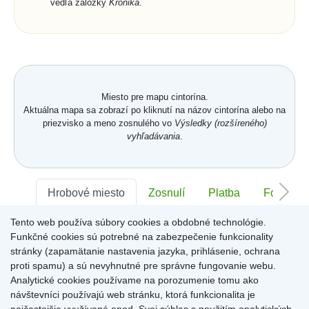
vedľa záložky
Kronika
.
Miesto pre mapu cintorína.
Aktuálna mapa sa zobrazí po kliknutí na názov cintorína alebo na
priezvisko a meno zosnulého vo
Výsledky (rozšíreného)
vyhľadávania
.
Hrobové miesto
Zosnulí
Platba
Foto
Tento web používa súbory cookies a obdobné technológie.
Sektor:
-
Rad:
-
Číslo:
-
Funkčné cookies sú potrebné na zabezpečenie funkcionality
stránky (zapamätanie nastavenia jazyka, prihlásenie, ochrana
proti spamu) a sú nevyhnutné pre správne fungovanie webu.
Miesto pre informácie o hrobovom mieste
Analytické cookies používame na porozumenie tomu ako
návštevníci používajú web stránku, ktorá funkcionalita je