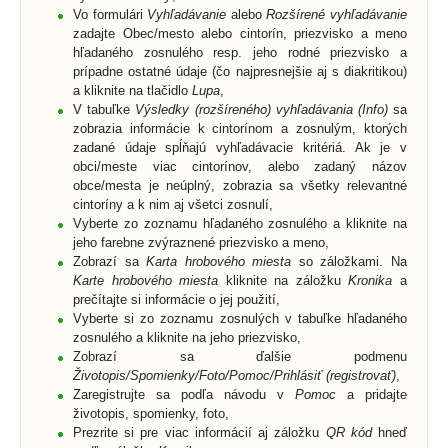
Vo formulári
Vyhľadávanie
alebo
Rozšírené vyhľadávanie
zadajte Obec/mesto alebo cintorín, priezvisko a meno
hľadaného zosnulého resp. jeho rodné priezvisko a
prípadne ostatné údaje (čo najpresnejšie aj s diakritikou)
a kliknite na tlačidlo
Lupa
,
V tabuľke
Výsledky (rozšíreného) vyhľadávania (Info)
sa
zobrazia informácie k cintorínom a zosnulým, ktorých
zadané údaje spĺňajú vyhľadávacie kritériá. Ak je v
obci/meste viac cintorínov, alebo zadaný názov
obce/mesta je neúplný, zobrazia sa všetky relevantné
cintoríny a k nim aj všetci zosnulí,
Vyberte zo zoznamu hľadaného zosnulého a kliknite na
jeho farebne zvýraznené priezvisko a meno,
Zobrazí sa
Karta hrobového miesta
so záložkami. Na
Karte hrobového miesta
kliknite na záložku
Kronika
a
prečítajte si informácie o jej použití,
Vyberte si zo zoznamu zosnulých v tabuľke hľadaného
zosnulého a kliknite na jeho priezvisko,
Zobrazí sa ďalšie podmenu
Životopis/Spomienky/Foto/Pomoc/Prihlásiť (registrovať)
,
Zaregistrujte sa podľa návodu v
Pomoc
a pridajte
životopis, spomienky, foto,
Prezrite si pre viac informácií aj záložku
QR kód
hneď