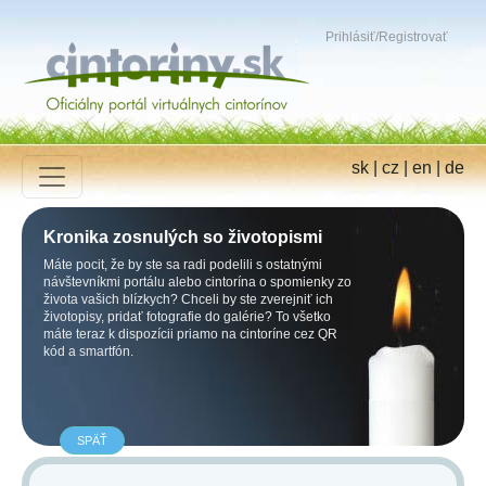
Prihlásiť
/
Registrovať
sk
|
cz
|
en
|
de
Kronika zosnulých so životopismi
Máte pocit, že by ste sa radi podelili s ostatnými
návštevníkmi portálu alebo cintorína o spomienky zo
života vašich blízkych? Chceli by ste zverejniť ich
životopisy, pridať fotografie do galérie? To všetko
máte teraz k dispozícii priamo na cintoríne cez QR
kód a smartfón.
SPÄŤ