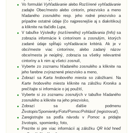
Vo formulári
Vyhľadávanie
alebo
Rozšírené vyhľadávanie
zadajte Obec/mesto alebo cintorín, priezvisko a meno
hľadaného zosnulého resp. jeho rodné priezvisko a
prípadne ostatné údaje (čo najpresnejšie aj s diakritikou)
a kliknite na tlačidlo
Lupa
,
V tabuľke
Výsledky (rozšíreného) vyhľadávania (Info)
sa
zobrazia informácie k cintorínom a zosnulým, ktorých
zadané údaje spĺňajú vyhľadávacie kritériá. Ak je v
obci/meste viac cintorínov, alebo zadaný názov
obce/mesta je neúplný, zobrazia sa všetky relevantné
cintoríny a k nim aj všetci zosnulí,
Vyberte zo zoznamu hľadaného zosnulého a kliknite na
jeho farebne zvýraznené priezvisko a meno,
Zobrazí sa
Karta hrobového miesta
so záložkami. Na
Karte hrobového miesta
kliknite na záložku
Kronika
a
prečítajte si informácie o jej použití,
Vyberte si zo zoznamu zosnulých v tabuľke hľadaného
zosnulého a kliknite na jeho priezvisko,
Zobrazí sa ďalšie podmenu
Životopis/Spomienky/Foto/Pomoc/Prihlásiť (registrovať)
,
Zaregistrujte sa podľa návodu v
Pomoc
a pridajte
životopis, spomienky, foto,
Prezrite si pre viac informácií aj záložku
QR kód
hneď