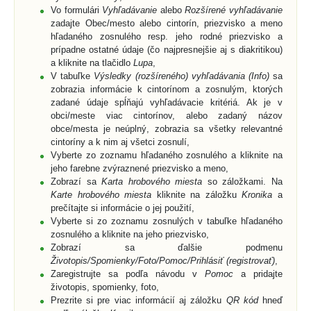
Vo formulári
Vyhľadávanie
alebo
Rozšírené vyhľadávanie
zadajte Obec/mesto alebo cintorín, priezvisko a meno
hľadaného zosnulého resp. jeho rodné priezvisko a
prípadne ostatné údaje (čo najpresnejšie aj s diakritikou)
a kliknite na tlačidlo
Lupa
,
V tabuľke
Výsledky (rozšíreného) vyhľadávania (Info)
sa
zobrazia informácie k cintorínom a zosnulým, ktorých
zadané údaje spĺňajú vyhľadávacie kritériá. Ak je v
obci/meste viac cintorínov, alebo zadaný názov
obce/mesta je neúplný, zobrazia sa všetky relevantné
cintoríny a k nim aj všetci zosnulí,
Vyberte zo zoznamu hľadaného zosnulého a kliknite na
jeho farebne zvýraznené priezvisko a meno,
Zobrazí sa
Karta hrobového miesta
so záložkami. Na
Karte hrobového miesta
kliknite na záložku
Kronika
a
prečítajte si informácie o jej použití,
Vyberte si zo zoznamu zosnulých v tabuľke hľadaného
zosnulého a kliknite na jeho priezvisko,
Zobrazí sa ďalšie podmenu
Životopis/Spomienky/Foto/Pomoc/Prihlásiť (registrovať)
,
Zaregistrujte sa podľa návodu v
Pomoc
a pridajte
životopis, spomienky, foto,
Prezrite si pre viac informácií aj záložku
QR kód
hneď