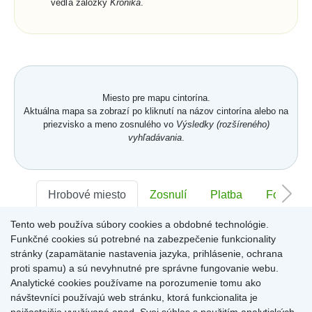
vedľa záložky
Kronika
.
Miesto pre mapu cintorína.
Aktuálna mapa sa zobrazí po kliknutí na názov cintorína alebo na
priezvisko a meno zosnulého vo
Výsledky (rozšíreného)
vyhľadávania
.
Hrobové miesto
Zosnulí
Platba
Foto
Tento web používa súbory cookies a obdobné technológie.
Sektor:
-
Rad:
-
Číslo:
-
Funkčné cookies sú potrebné na zabezpečenie funkcionality
stránky (zapamätanie nastavenia jazyka, prihlásenie, ochrana
proti spamu) a sú nevyhnutné pre správne fungovanie webu.
Miesto pre informácie o hrobovom mieste
Analytické cookies používame na porozumenie tomu ako
návštevníci používajú web stránku, ktorá funkcionalita je