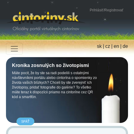
Prihlásiť
/
Registrovať
sk
|
cz
|
en
|
de
Kronika zosnulých so životopismi
Máte pocit, že by ste sa radi podelili s ostatnými
návštevníkmi portálu alebo cintorína o spomienky zo
života vašich blízkych? Chceli by ste zverejniť ich
životopisy, pridať fotografie do galérie? To všetko
máte teraz k dispozícii priamo na cintoríne cez QR
kód a smartfón.
SPÄŤ