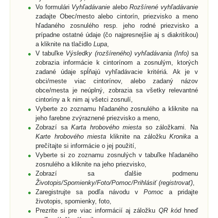
Vo formulári
Vyhľadávanie
alebo
Rozšírené vyhľadávanie
zadajte Obec/mesto alebo cintorín, priezvisko a meno
hľadaného zosnulého resp. jeho rodné priezvisko a
prípadne ostatné údaje (čo najpresnejšie aj s diakritikou)
a kliknite na tlačidlo
Lupa
,
V tabuľke
Výsledky (rozšíreného) vyhľadávania (Info)
sa
zobrazia informácie k cintorínom a zosnulým, ktorých
zadané údaje spĺňajú vyhľadávacie kritériá. Ak je v
obci/meste viac cintorínov, alebo zadaný názov
obce/mesta je neúplný, zobrazia sa všetky relevantné
cintoríny a k nim aj všetci zosnulí,
Vyberte zo zoznamu hľadaného zosnulého a kliknite na
jeho farebne zvýraznené priezvisko a meno,
Zobrazí sa
Karta hrobového miesta
so záložkami. Na
Karte hrobového miesta
kliknite na záložku
Kronika
a
prečítajte si informácie o jej použití,
Vyberte si zo zoznamu zosnulých v tabuľke hľadaného
zosnulého a kliknite na jeho priezvisko,
Zobrazí sa ďalšie podmenu
Životopis/Spomienky/Foto/Pomoc/Prihlásiť (registrovať)
,
Zaregistrujte sa podľa návodu v
Pomoc
a pridajte
životopis, spomienky, foto,
Prezrite si pre viac informácií aj záložku
QR kód
hneď