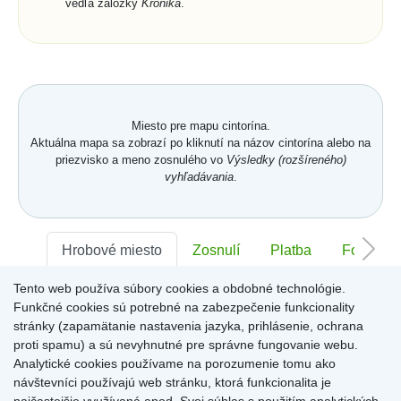
vedľa záložky
Kronika
.
Miesto pre mapu cintorína.
Aktuálna mapa sa zobrazí po kliknutí na názov cintorína alebo na
priezvisko a meno zosnulého vo
Výsledky (rozšíreného)
vyhľadávania
.
Hrobové miesto
Zosnulí
Platba
Foto
Tento web používa súbory cookies a obdobné technológie.
Sektor:
-
Rad:
-
Číslo:
-
Funkčné cookies sú potrebné na zabezpečenie funkcionality
stránky (zapamätanie nastavenia jazyka, prihlásenie, ochrana
proti spamu) a sú nevyhnutné pre správne fungovanie webu.
Miesto pre informácie o hrobovom mieste
Analytické cookies používame na porozumenie tomu ako
návštevníci používajú web stránku, ktorá funkcionalita je