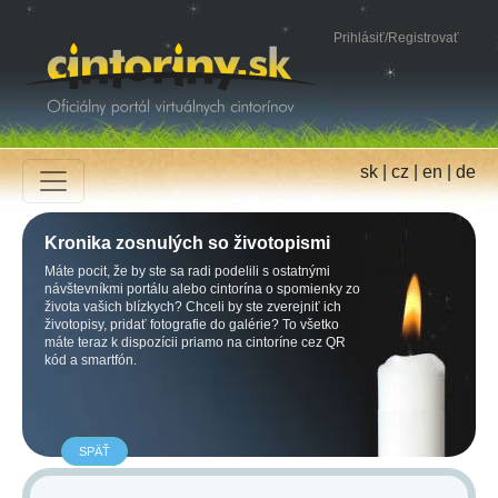
Prihlásiť
/
Registrovať
sk
|
cz
|
en
|
de
Kronika zosnulých so životopismi
Máte pocit, že by ste sa radi podelili s ostatnými
návštevníkmi portálu alebo cintorína o spomienky zo
života vašich blízkych? Chceli by ste zverejniť ich
životopisy, pridať fotografie do galérie? To všetko
máte teraz k dispozícii priamo na cintoríne cez QR
kód a smartfón.
SPÄŤ