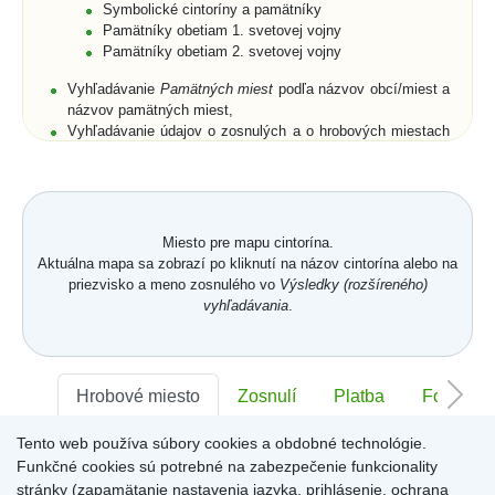
Symbolické cintoríny a pamätníky
Pamätníky obetiam 1. svetovej vojny
Pamätníky obetiam 2. svetovej vojny
Vyhľadávanie
Pamätných miest
podľa názvov obcí/miest a
názvov pamätných miest,
Vyhľadávanie údajov o zosnulých a o hrobových miestach
podľa priezviska, mena a rodného priezviska (len pre
cintoríny),
Rozšírené vyhľadávanie zosnulých aj podľa dátumu
narodenia, dátumu úmrtia, polohy hrobového miesta, a to
buď na cintorínoch konkrétnej obce/mesta, alebo na
Miesto pre mapu cintorína.
všetkých cintorínoch obcí/miest umiestnených na portáli,
Aktuálna mapa sa zobrazí po kliknutí na názov cintorína alebo na
Zobrazenie zoznamov zosnulých na vyhľadaných
priezvisko a meno zosnulého vo
Výsledky (rozšíreného)
symbolických cintorínoch a/alebo pamätníkoch s
vyhľadávania
.
fotogalériami,
Vyhľadanie všetkých pamätných miest v obci/meste,
Prehľadné usporiadanie databázových záznamov cintorína
v
Karte hrobového miesta
s fotografiou náhrobku.
Karta
Hrobové miesto
Zosnulí
Platba
Foto
hrobového miesta
je členená na jednotlivé záložky -
Hrobové miesto
,
Zosnulí
,
Platba
,
Foto
,
Memoarty
,
QR kód
,
Tento web používa súbory cookies a obdobné technológie.
Sektor:
Kronika
-
,
Rad:
-
Číslo:
-
Funkčné cookies sú potrebné na zabezpečenie funkcionality
Záložka
Hrobové miesto
obsahuje položky: číslo hrobového
miesta, dĺžka, šírka, plocha a hĺbka hrobového miesta,
stránky (zapamätanie nastavenia jazyka, prihlásenie, ochrana