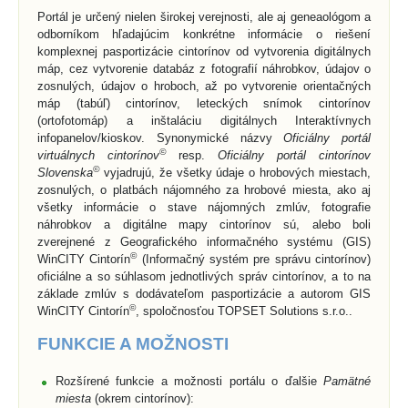
Portál je určený nielen širokej verejnosti, ale aj geneaológom a
odborníkom hľadajúcim konkrétne informácie o riešení
komplexnej pasportizácie cintorínov od vytvorenia digitálnych
máp, cez vytvorenie databáz z fotografií náhrobkov, údajov o
zosnulých, údajov o hroboch, až po vytvorenie orientačných
máp (tabúľ) cintorínov, leteckých snímok cintorínov
(ortofotomáp) a inštaláciu digitálnych Interaktívnych
infopanelov/kioskov. Synonymické názvy
Oficiálny portál
©
virtuálnych cintorínov
resp.
Oficiálny portál cintorínov
©
Slovenska
vyjadrujú, že všetky údaje o hrobových miestach,
zosnulých, o platbách nájomného za hrobové miesta, ako aj
všetky informácie o stave nájomných zmlúv, fotografie
náhrobkov a digitálne mapy cintorínov sú, alebo boli
zverejnené z Geografického informačného systému (GIS)
©
WinCITY Cintorín
(Informačný systém pre správu cintorínov)
oficiálne a so súhlasom jednotlivých správ cintorínov, a to na
základe zmlúv s dodávateľom pasportizácie a autorom GIS
©
WinCITY Cintorín
, spoločnosťou TOPSET Solutions s.r.o..
FUNKCIE A MOŽNOSTI
Rozšírené funkcie a možnosti portálu o ďalšie
Pamätné
miesta
(okrem cintorínov):