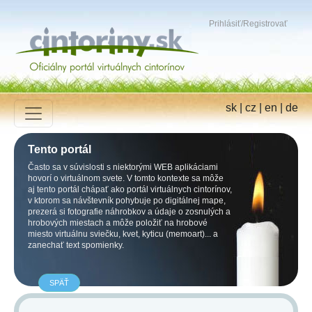
Prihlásiť
/
Registrovať
sk
|
cz
|
en
|
de
Tento portál
Často sa v súvislosti s niektorými WEB aplikáciami
hovorí o virtuálnom svete. V tomto kontexte sa môže
aj tento portál chápať ako portál virtuálnych cintorínov,
v ktorom sa návštevník pohybuje po digitálnej mape,
prezerá si fotografie náhrobkov a údaje o zosnulých a
hrobových miestach a môže položiť na hrobové
miesto virtuálnu sviečku, kvet, kyticu (memoart)... a
zanechať text spomienky.
SPÄŤ