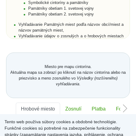
Symbolické cintoríny a pamätníky
Pamätníky obetiam 1. svetovej vojny
Pamätníky obetiam 2. svetovej vojny
Vyhľadávanie
Pamätných miest
podľa názvov obcí/miest a
názvov pamätných miest,
Vyhľadávanie údajov o zosnulých a o hrobových miestach
podľa priezviska, mena a rodného priezviska (len pre
cintoríny),
Rozšírené vyhľadávanie zosnulých aj podľa dátumu
narodenia, dátumu úmrtia, polohy hrobového miesta, a to
buď na cintorínoch konkrétnej obce/mesta, alebo na
Miesto pre mapu cintorína.
všetkých cintorínoch obcí/miest umiestnených na portáli,
Aktuálna mapa sa zobrazí po kliknutí na názov cintorína alebo na
Zobrazenie zoznamov zosnulých na vyhľadaných
priezvisko a meno zosnulého vo
Výsledky (rozšíreného)
symbolických cintorínoch a/alebo pamätníkoch s
vyhľadávania
.
fotogalériami,
Vyhľadanie všetkých pamätných miest v obci/meste,
Prehľadné usporiadanie databázových záznamov cintorína
v
Karte hrobového miesta
s fotografiou náhrobku.
Karta
Hrobové miesto
Zosnulí
Platba
Foto
hrobového miesta
je členená na jednotlivé záložky -
Hrobové miesto
,
Zosnulí
,
Platba
,
Foto
,
Memoarty
,
QR kód
,
Tento web používa súbory cookies a obdobné technológie.
Sektor:
Kronika
-
,
Rad:
-
Číslo:
-
Funkčné cookies sú potrebné na zabezpečenie funkcionality
Záložka
Hrobové miesto
obsahuje položky: číslo hrobového
miesta, dĺžka, šírka, plocha a hĺbka hrobového miesta,
stránky (zapamätanie nastavenia jazyka, prihlásenie, ochrana