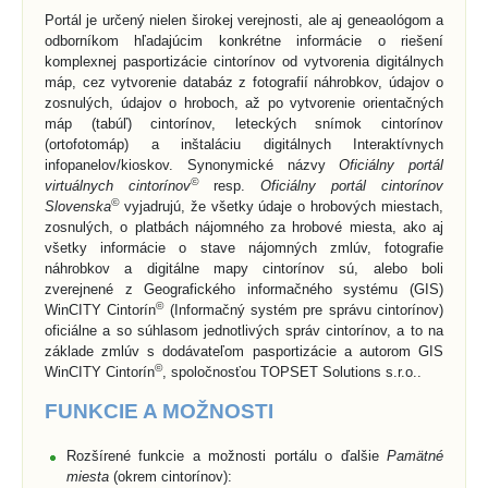
Portál je určený nielen širokej verejnosti, ale aj geneaológom a
odborníkom hľadajúcim konkrétne informácie o riešení
komplexnej pasportizácie cintorínov od vytvorenia digitálnych
máp, cez vytvorenie databáz z fotografií náhrobkov, údajov o
zosnulých, údajov o hroboch, až po vytvorenie orientačných
máp (tabúľ) cintorínov, leteckých snímok cintorínov
(ortofotomáp) a inštaláciu digitálnych Interaktívnych
infopanelov/kioskov. Synonymické názvy
Oficiálny portál
©
virtuálnych cintorínov
resp.
Oficiálny portál cintorínov
©
Slovenska
vyjadrujú, že všetky údaje o hrobových miestach,
zosnulých, o platbách nájomného za hrobové miesta, ako aj
všetky informácie o stave nájomných zmlúv, fotografie
náhrobkov a digitálne mapy cintorínov sú, alebo boli
zverejnené z Geografického informačného systému (GIS)
©
WinCITY Cintorín
(Informačný systém pre správu cintorínov)
oficiálne a so súhlasom jednotlivých správ cintorínov, a to na
základe zmlúv s dodávateľom pasportizácie a autorom GIS
©
WinCITY Cintorín
, spoločnosťou TOPSET Solutions s.r.o..
FUNKCIE A MOŽNOSTI
Rozšírené funkcie a možnosti portálu o ďalšie
Pamätné
miesta
(okrem cintorínov):