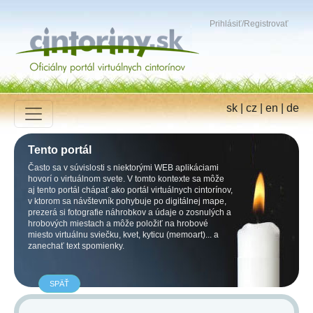
Prihlásiť
/
Registrovať
sk
|
cz
|
en
|
de
Tento portál
Často sa v súvislosti s niektorými WEB aplikáciami
hovorí o virtuálnom svete. V tomto kontexte sa môže
aj tento portál chápať ako portál virtuálnych cintorínov,
v ktorom sa návštevník pohybuje po digitálnej mape,
prezerá si fotografie náhrobkov a údaje o zosnulých a
hrobových miestach a môže položiť na hrobové
miesto virtuálnu sviečku, kvet, kyticu (memoart)... a
zanechať text spomienky.
SPÄŤ