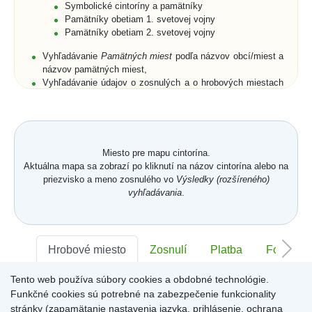
Symbolické cintoríny a pamätníky
Pamätníky obetiam 1. svetovej vojny
Pamätníky obetiam 2. svetovej vojny
Vyhľadávanie
Pamätných miest
podľa názvov obcí/miest a
názvov pamätných miest,
Vyhľadávanie údajov o zosnulých a o hrobových miestach
podľa priezviska, mena a rodného priezviska (len pre
cintoríny),
Rozšírené vyhľadávanie zosnulých aj podľa dátumu
narodenia, dátumu úmrtia, polohy hrobového miesta, a to
buď na cintorínoch konkrétnej obce/mesta, alebo na
Miesto pre mapu cintorína.
všetkých cintorínoch obcí/miest umiestnených na portáli,
Aktuálna mapa sa zobrazí po kliknutí na názov cintorína alebo na
Zobrazenie zoznamov zosnulých na vyhľadaných
priezvisko a meno zosnulého vo
Výsledky (rozšíreného)
symbolických cintorínoch a/alebo pamätníkoch s
vyhľadávania
.
fotogalériami,
Vyhľadanie všetkých pamätných miest v obci/meste,
Prehľadné usporiadanie databázových záznamov cintorína
v
Karte hrobového miesta
s fotografiou náhrobku.
Karta
Hrobové miesto
Zosnulí
Platba
Foto
hrobového miesta
je členená na jednotlivé záložky -
Hrobové miesto
,
Zosnulí
,
Platba
,
Foto
,
Memoarty
,
QR kód
,
Tento web používa súbory cookies a obdobné technológie.
Sektor:
Kronika
-
,
Rad:
-
Číslo:
-
Funkčné cookies sú potrebné na zabezpečenie funkcionality
Záložka
Hrobové miesto
obsahuje položky: číslo hrobového
miesta, dĺžka, šírka, plocha a hĺbka hrobového miesta,
stránky (zapamätanie nastavenia jazyka, prihlásenie, ochrana