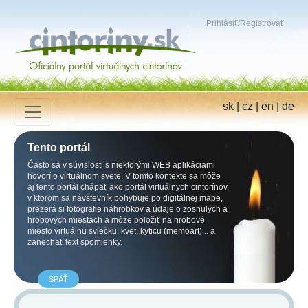
Prihlásiť
/
Registrovať
sk
|
cz
|
en
|
de
Tento portál
Často sa v súvislosti s niektorými WEB aplikáciami
hovorí o virtuálnom svete. V tomto kontexte sa môže
aj tento portál chápať ako portál virtuálnych cintorínov,
v ktorom sa návštevník pohybuje po digitálnej mape,
prezerá si fotografie náhrobkov a údaje o zosnulých a
hrobových miestach a môže položiť na hrobové
miesto virtuálnu sviečku, kvet, kyticu (memoart)... a
zanechať text spomienky.
SPÄŤ