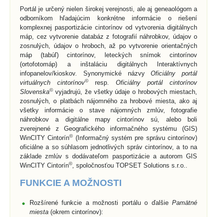
Portál je určený nielen širokej verejnosti, ale aj geneaológom a
odborníkom hľadajúcim konkrétne informácie o riešení
komplexnej pasportizácie cintorínov od vytvorenia digitálnych
máp, cez vytvorenie databáz z fotografií náhrobkov, údajov o
zosnulých, údajov o hroboch, až po vytvorenie orientačných
máp (tabúľ) cintorínov, leteckých snímok cintorínov
(ortofotomáp) a inštaláciu digitálnych Interaktívnych
infopanelov/kioskov. Synonymické názvy
Oficiálny portál
©
virtuálnych cintorínov
resp.
Oficiálny portál cintorínov
©
Slovenska
vyjadrujú, že všetky údaje o hrobových miestach,
zosnulých, o platbách nájomného za hrobové miesta, ako aj
všetky informácie o stave nájomných zmlúv, fotografie
náhrobkov a digitálne mapy cintorínov sú, alebo boli
zverejnené z Geografického informačného systému (GIS)
©
WinCITY Cintorín
(Informačný systém pre správu cintorínov)
oficiálne a so súhlasom jednotlivých správ cintorínov, a to na
základe zmlúv s dodávateľom pasportizácie a autorom GIS
©
WinCITY Cintorín
, spoločnosťou TOPSET Solutions s.r.o..
FUNKCIE A MOŽNOSTI
Rozšírené funkcie a možnosti portálu o ďalšie
Pamätné
miesta
(okrem cintorínov):