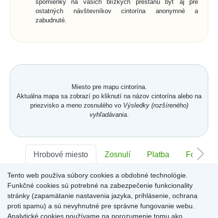
spomienky na vašich blízkych prestanú byť aj pre
ostatných návštevníkov cintorína anonymné a
zabudnuté.
Miesto pre mapu cintorína.
Aktuálna mapa sa zobrazí po kliknutí na názov cintorína alebo na
priezvisko a meno zosnulého vo
Výsledky (rozšíreného)
vyhľadávania
.
Hrobové miesto
Zosnulí
Platba
Foto
Tento web používa súbory cookies a obdobné technológie.
Sektor:
-
Rad:
-
Číslo:
-
Funkčné cookies sú potrebné na zabezpečenie funkcionality
stránky (zapamätanie nastavenia jazyka, prihlásenie, ochrana
proti spamu) a sú nevyhnutné pre správne fungovanie webu.
Miesto pre informácie o hrobovom mieste
Analytické cookies používame na porozumenie tomu ako