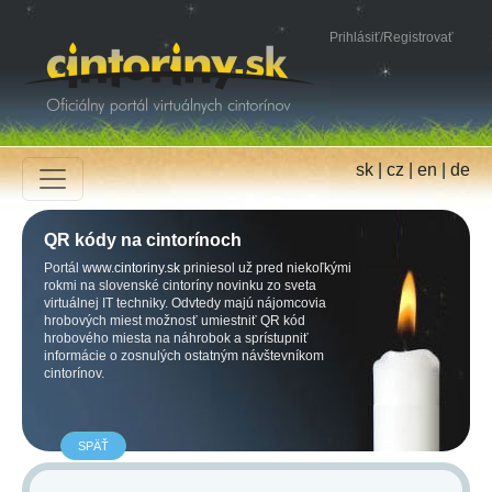
Prihlásiť
/
Registrovať
sk
|
cz
|
en
|
de
QR kódy na cintorínoch
Portál
www.cintoriny.sk
priniesol už pred niekoľkými
rokmi na slovenské cintoríny novinku zo sveta
virtuálnej IT techniky. Odvtedy majú nájomcovia
hrobových miest možnosť umiestniť QR kód
hrobového miesta na náhrobok a sprístupniť
informácie o zosnulých ostatným návštevníkom
cintorínov.
SPÄŤ