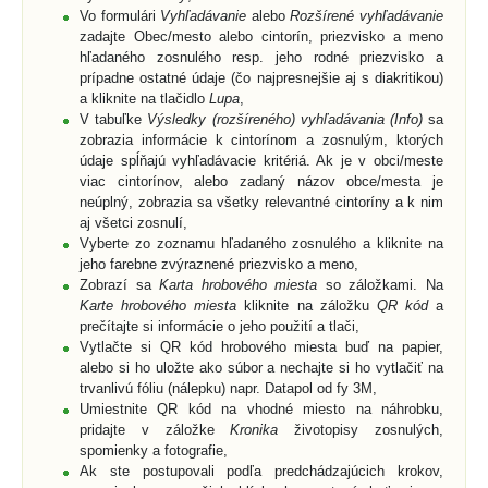
Vo formulári
Vyhľadávanie
alebo
Rozšírené vyhľadávanie
zadajte Obec/mesto alebo cintorín, priezvisko a meno
hľadaného zosnulého resp. jeho rodné priezvisko a
prípadne ostatné údaje (čo najpresnejšie aj s diakritikou)
a kliknite na tlačidlo
Lupa
,
V tabuľke
Výsledky (rozšíreného) vyhľadávania (Info)
sa
zobrazia informácie k cintorínom a zosnulým, ktorých
údaje spĺňajú vyhľadávacie kritériá. Ak je v obci/meste
viac cintorínov, alebo zadaný názov obce/mesta je
neúplný, zobrazia sa všetky relevantné cintoríny a k nim
aj všetci zosnulí,
Vyberte zo zoznamu hľadaného zosnulého a kliknite na
jeho farebne zvýraznené priezvisko a meno,
Zobrazí sa
Karta hrobového miesta
so záložkami. Na
Karte hrobového miesta
kliknite na záložku
QR kód
a
prečítajte si informácie o jeho použití a tlači,
Vytlačte si QR kód hrobového miesta buď na papier,
alebo si ho uložte ako súbor a nechajte si ho vytlačiť na
trvanlivú fóliu (nálepku) napr. Datapol od fy 3M,
Umiestnite QR kód na vhodné miesto na náhrobku,
pridajte v záložke
Kronika
životopisy zosnulých,
spomienky a fotografie,
Ak ste postupovali podľa predchádzajúcich krokov,