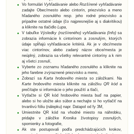
Vo formulári
Vyhľadávanie
alebo
Rozšírené vyhľadávanie
zadajte Obec/mesto alebo cintorín, priezvisko a meno
hľadaného zosnulého resp. jeho rodné priezvisko a
prípadne ostatné údaje (čo najpresnejšie aj s diakritikou)
a kliknite na tlačidlo
Lupa
,
V tabuľke
Výsledky (rozšíreného) vyhľadávania (Info)
sa
zobrazia informácie k cintorínom a zosnulým, ktorých
údaje spĺňajú vyhľadávacie kritériá. Ak je v obci/meste
viac cintorínov, alebo zadaný názov obce/mesta je
neúplný, zobrazia sa všetky relevantné cintoríny a k nim
aj všetci zosnulí,
Vyberte zo zoznamu hľadaného zosnulého a kliknite na
jeho farebne zvýraznené priezvisko a meno,
Zobrazí sa
Karta hrobového miesta
so záložkami. Na
Karte hrobového miesta
kliknite na záložku
QR kód
a
prečítajte si informácie o jeho použití a tlači,
Vytlačte si QR kód hrobového miesta buď na papier,
alebo si ho uložte ako súbor a nechajte si ho vytlačiť na
trvanlivú fóliu (nálepku) napr. Datapol od fy 3M,
Umiestnite QR kód na vhodné miesto na náhrobku,
pridajte v záložke
Kronika
životopisy zosnulých,
spomienky a fotografie,
Ak ste postupovali podľa predchádzajúcich krokov,