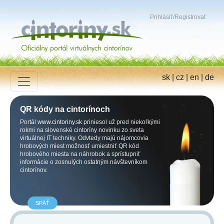
Prihlásiť
/
Registrovať
sk
|
cz
|
en
|
de
QR kódy na cintorínoch
Portál
www.cintoriny.sk
priniesol už pred niekoľkými
rokmi na slovenské cintoríny novinku zo sveta
virtuálnej IT techniky. Odvtedy majú nájomcovia
hrobových miest možnosť umiestniť QR kód
hrobového miesta na náhrobok a sprístupniť
informácie o zosnulých ostatným návštevníkom
cintorínov.
SPÄŤ