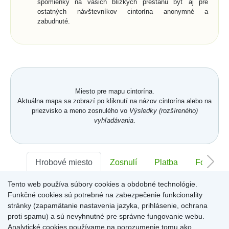
spomienky na vašich blízkych prestanú byť aj pre
ostatných návštevníkov cintorína anonymné a
zabudnuté.
Miesto pre mapu cintorína.
Aktuálna mapa sa zobrazí po kliknutí na názov cintorína alebo na
priezvisko a meno zosnulého vo
Výsledky (rozšíreného)
vyhľadávania
.
Hrobové miesto
Zosnulí
Platba
Foto
Tento web používa súbory cookies a obdobné technológie.
Sektor:
-
Rad:
-
Číslo:
-
Funkčné cookies sú potrebné na zabezpečenie funkcionality
stránky (zapamätanie nastavenia jazyka, prihlásenie, ochrana
proti spamu) a sú nevyhnutné pre správne fungovanie webu.
Miesto pre informácie o hrobovom mieste
Analytické cookies používame na porozumenie tomu ako